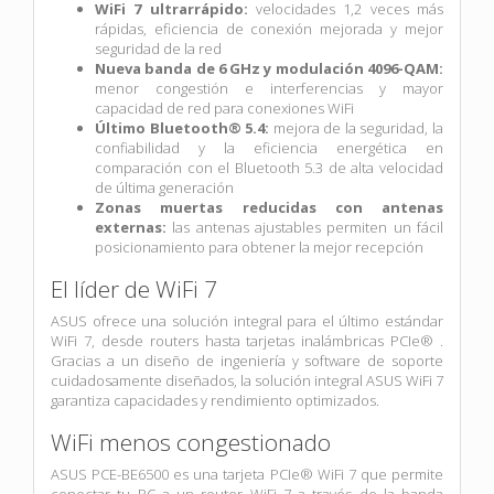
WiFi 7 ultrarrápido:
velocidades 1,2 veces más
rápidas, eficiencia de conexión mejorada y mejor
seguridad de la red
Nueva banda de 6 GHz y modulación 4096-QAM:
menor congestión e interferencias y mayor
capacidad de red para conexiones WiFi
Último Bluetooth® 5.4:
mejora de la seguridad, la
confiabilidad y la eficiencia energética en
comparación con el Bluetooth 5.3 de alta velocidad
de última generación
Zonas muertas reducidas con antenas
externas:
las antenas ajustables permiten un fácil
posicionamiento para obtener la mejor recepción
El líder de WiFi 7
ASUS ofrece una solución integral para el último estándar
WiFi 7, desde routers hasta tarjetas inalámbricas PCIe® .
Gracias a un diseño de ingeniería y software de soporte
cuidadosamente diseñados, la solución integral ASUS WiFi 7
garantiza capacidades y rendimiento optimizados.
WiFi menos congestionado
ASUS PCE-BE6500 es una tarjeta PCIe® WiFi 7 que permite
conectar tu PC a un router WiFi 7 a través de la banda