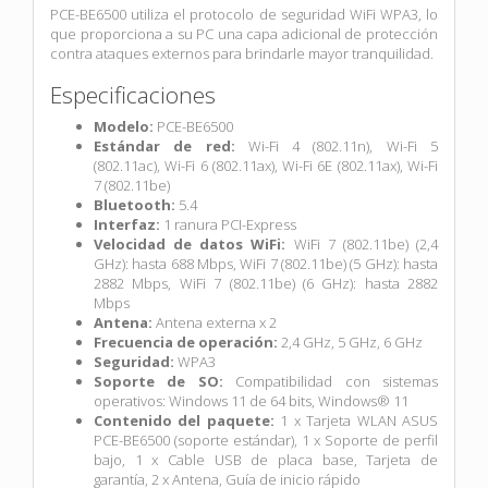
PCE-BE6500 utiliza el protocolo de seguridad WiFi WPA3, lo
que proporciona a su PC una capa adicional de protección
contra ataques externos para brindarle mayor tranquilidad.
Especificaciones
Modelo:
PCE-BE6500
Estándar de red:
Wi-Fi 4 (802.11n),
Wi-Fi 5
(802.11ac),
Wi-Fi 6 (802.11ax),
Wi-Fi 6E (802.11ax),
Wi-Fi
7 (802.11be)
Bluetooth:
5.4
Interfaz:
1 ranura PCI-Express
Velocidad de datos WiFi:
WiFi 7 (802.11be) (2,4
GHz): hasta 688 Mbps,
WiFi 7 (802.11be) (5 GHz): hasta
2882 Mbps,
WiFi 7 (802.11be) (6 GHz): hasta 2882
Mbps
Antena:
Antena externa x 2
Frecuencia de operación:
2,4 GHz,
5 GHz,
6 GHz
Seguridad:
WPA3
Soporte de SO:
Compatibilidad con sistemas
operativos: Windows 11 de 64 bits,
Windows® 11
Contenido del paquete:
1 x Tarjeta WLAN ASUS
PCE-BE6500 (soporte estándar),
1 x Soporte de perfil
bajo,
1 x Cable USB de placa base,
Tarjeta de
garantía,
2 x Antena,
Guía de inicio rápido