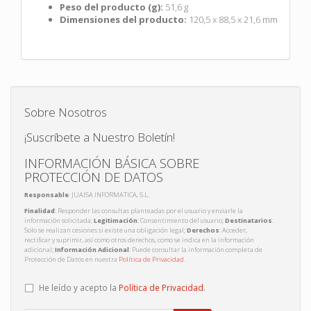
Peso del producto (g):
51,6 g
Dimensiones del producto:
120,5 x 88,5 x 21,6 mm
Sobre Nosotros
¡Suscríbete a Nuestro Boletín!
INFORMACIÓN BÁSICA SOBRE
PROTECCIÓN DE DATOS
Responsable
: JUAISA INFORMATICA, S.L.
Finalidad
: Responder las consultas planteadas por el usuario y enviarle la
información solicitada;
Legitimación
: Consentimiento del usuario;
Destinatarios
:
Solo se realizan cesiones si existe una obligación legal;
Derechos
: Acceder,
rectificar y suprimir, así como otros derechos, como se indica en la información
adicional;
Información Adicional
: Puede consultar la información completa de
Protección de Datos en nuestra
Política de Privacidad
.
He leído y acepto la
Política de Privacidad
.