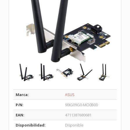
Marca:
ASUS
P/N:
90IG09G0-MO0B00
EAN:
4711387680681
Disponibilidad:
Disponible