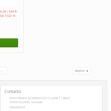
4,5K / M4 8-
Gb SSD/ 8-
Sig.
Mostrar
Contacto
AVDA PEDRO DE MENDOZA Y LUJAN 11 BAJO
18500
GUADIX
,
Granada
958669234