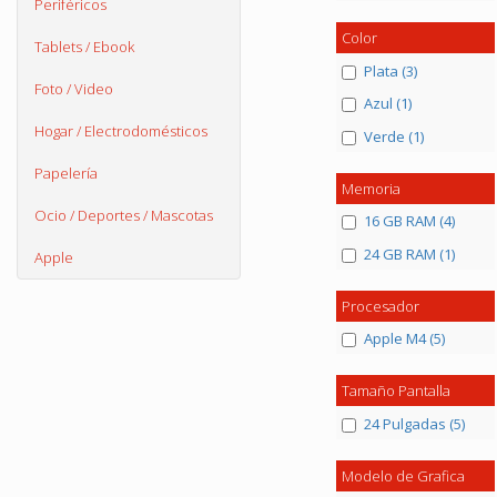
Periféricos
Color
Tablets / Ebook
Plata (3)
Foto / Video
Azul (1)
Hogar / Electrodomésticos
Verde (1)
Papelería
Memoria
Ocio / Deportes / Mascotas
16 GB RAM (4)
24 GB RAM (1)
Apple
Procesador
Apple M4 (5)
Tamaño Pantalla
24 Pulgadas (5)
Modelo de Grafica