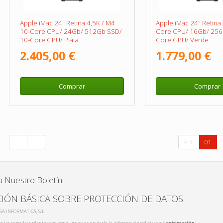
Apple iMac 24" Retina 4,5K / M4
Apple iMac 24" Retina 
10-Core CPU/ 24Gb/ 512Gb SSD/
Core CPU/ 16Gb/ 256
10-Core GPU/ Plata
Core GPU/ Verde
2.405,00 €
1.779,00 €
Comprar
Comprar
Ant.
01
a Nuestro Boletín!
IÓN BÁSICA SOBRE PROTECCIÓN DE DATOS
ISA INFORMATICA, S.L.
r las consultas planteadas por el usuario y enviarle la información solicitada;
Legitimación
: