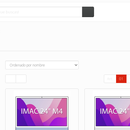
c
Ant.
01