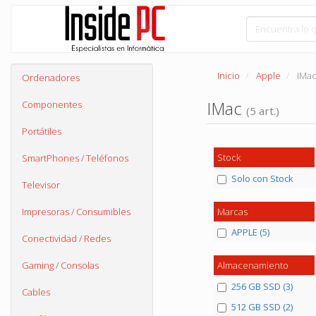
Inicio
Apple
IMa
Ordenadores
IMac
Componentes
(5 art.)
Portátiles
Stock
SmartPhones / Teléfonos
Solo con Stock
Televisor
Marcas
Impresoras / Consumibles
APPLE (5)
Conectividad / Redes
Gaming / Consolas
Almacenamiento
256 GB SSD (3)
Cables
512 GB SSD (2)