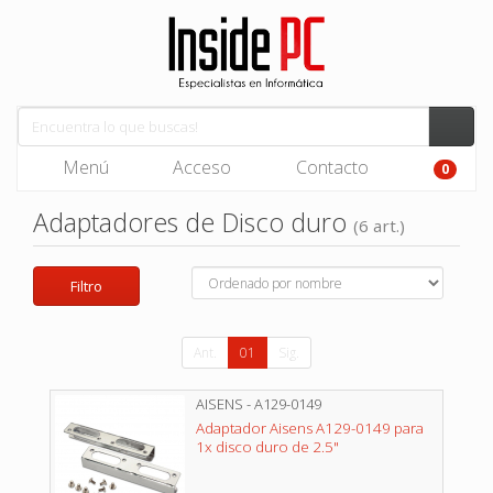
Menú
Acceso
Contacto
0
Adaptadores de Disco duro
(6 art.)
Filtro
Ant.
01
Sig.
AISENS - A129-0149
Adaptador Aisens A129-0149 para
1x disco duro de 2.5"