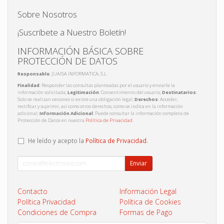
Sobre Nosotros
¡Suscríbete a Nuestro Boletín!
INFORMACIÓN BÁSICA SOBRE
PROTECCIÓN DE DATOS
Responsable
: JUAISA INFORMATICA, S.L.
Finalidad
: Responder las consultas planteadas por el usuario y enviarle la
información solicitada;
Legitimación
: Consentimiento del usuario;
Destinatarios
:
Solo se realizan cesiones si existe una obligación legal;
Derechos
: Acceder,
rectificar y suprimir, así como otros derechos, como se indica en la información
adicional;
Información Adicional
: Puede consultar la información completa de
Protección de Datos en nuestra
Política de Privacidad
.
He leído y acepto la
Política de Privacidad
.
Enviar
Contacto
Información Legal
Política Privacidad
Política de Cookies
Condiciones de Compra
Formas de Pago