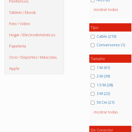
Periféricos
mostrar todas
Tablets / Ebook
Foto / Video
Tipo
Hogar / Electrodomésticos
Cable (210)
Conversores (1)
Papelería
Ocio / Deportes / Mascotas
Tamaño
1 M (61)
Apple
2 M (39)
1.5 M (28)
3 M (22)
50 Cm (21)
mostrar todas
De Conector