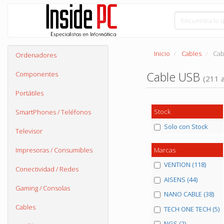
Inicio
Cables
Cab
Ordenadores
Cable USB
Componentes
(211 a
Portátiles
Stock
SmartPhones / Teléfonos
Solo con Stock
Televisor
Marcas
Impresoras / Consumibles
VENTION (118)
Conectividad / Redes
AISENS (44)
Gaming / Consolas
NANO CABLE (38)
Cables
TECH ONE TECH (5)
NGS (2)