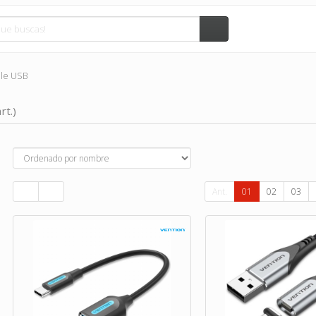
le USB
rt.)
Ant.
01
02
03