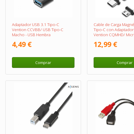
Adaptador USB 3.1 Tipo-C
Cable de Carga Magné
Vention CCVBB/ USB Tipo-C
Tipo-C con Adaptado
Macho - USB Hembra
Vention CQMHD/ Mic
Macho - USB Tipo-C 
4,49 €
12,99 €
Macho/ Hasta 60W/ 4
50cm/ Gris
Comprar
Comprar