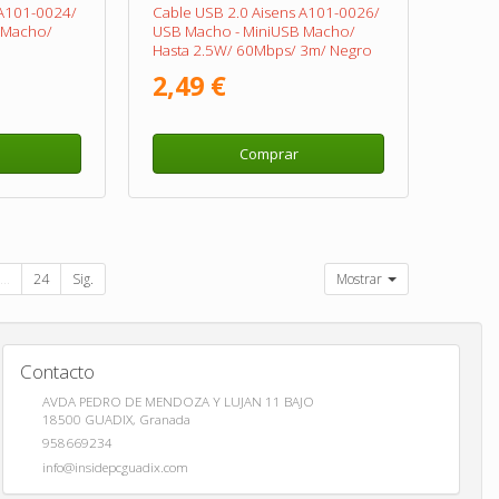
 A101-0024/
Cable USB 2.0 Aisens A101-0026/
 Macho/
USB Macho - MiniUSB Macho/
Hasta 2.5W/ 60Mbps/ 3m/ Negro
2,49 €
Comprar
...
24
Sig.
Mostrar
Contacto
AVDA PEDRO DE MENDOZA Y LUJAN 11 BAJO
18500
GUADIX
,
Granada
958669234
info@insidepcguadix.com