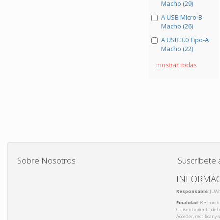
Macho (29)
A USB Micro-B
Macho (26)
A USB 3.0 Tipo-A
Macho (22)
mostrar todas
Sobre Nosotros
¡Suscríbete 
INFORMAC
Responsable
: JUA
Finalidad
: Responde
Consentimiento del 
Acceder, rectificar y