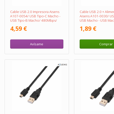
Cable USB 2.0 Impresora Aisens
Cable USB 2.0 + Alime
A107-0054/ USB Tipo-C Macho -
Aisens A101-0030/ U
USB Tipo-B Macho/ 480Mbps/
USB Macho - USB Mac
2m/ Negro
2.5W/ 60Mbps/ 15cm/
4,59 €
1,89 €
Rojo
Avísame
Comprar