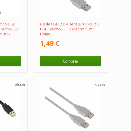
tico USB
Cable USB 2.0 Aisens A101-0021/
r MicroUSB
USB Macho - USB Macho/ 1m/
roUSB
Beige
Macho/ USB
1,49 €
80Mbps/
Comprar