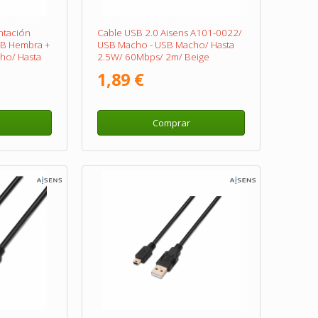
ntación
Cable USB 2.0 Aisens A101-0022/
SB Hembra +
USB Macho - USB Macho/ Hasta
ho/ Hasta
2.5W/ 60Mbps/ 2m/ Beige
 Negro/
1,89 €
Comprar