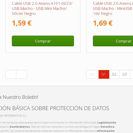
Cable USB 2.0 Aisens A101-0023/
Cable USB 2.0 Aisens
USB Macho - USB Mini Macho/
USB Macho - MiniUSB
50cm/ Negro
1m/ Negro
1,59 €
1,69 €
Comprar
Comprar
Ant.
01
02
03
a Nuestro Boletín!
IÓN BÁSICA SOBRE PROTECCIÓN DE DATOS
ISA INFORMATICA, S.L.
r las consultas planteadas por el usuario y enviarle la información solicitada;
Legitimación
:
usuario;
Destinatarios
: Solo se realizan cesiones si existe una obligación legal;
Derechos
:
 suprimir, así como otros derechos, como se indica en la información adicional;
Información