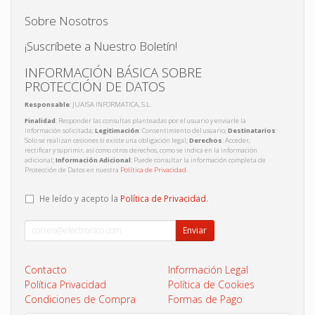
Sobre Nosotros
¡Suscríbete a Nuestro Boletín!
INFORMACIÓN BÁSICA SOBRE
PROTECCIÓN DE DATOS
Responsable
: JUAISA INFORMATICA, S.L.
Finalidad
: Responder las consultas planteadas por el usuario y enviarle la
información solicitada;
Legitimación
: Consentimiento del usuario;
Destinatarios
:
Solo se realizan cesiones si existe una obligación legal;
Derechos
: Acceder,
rectificar y suprimir, así como otros derechos, como se indica en la información
adicional;
Información Adicional
: Puede consultar la información completa de
Protección de Datos en nuestra
Política de Privacidad
.
He leído y acepto la
Política de Privacidad
.
Enviar
Contacto
Información Legal
Política Privacidad
Política de Cookies
Condiciones de Compra
Formas de Pago