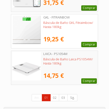
31,75 €
Comprar
GKL - FITRAINBOW
Báscula de Baño GKL Fitraimbow/
Hasta 180kg
19,25 €
Comprar
LAICA - PS1054W
Báscula de Baño Laica PS1054W/
Hasta 180kg
14,75 €
Comprar
Ant.
01
02
03
Sig.