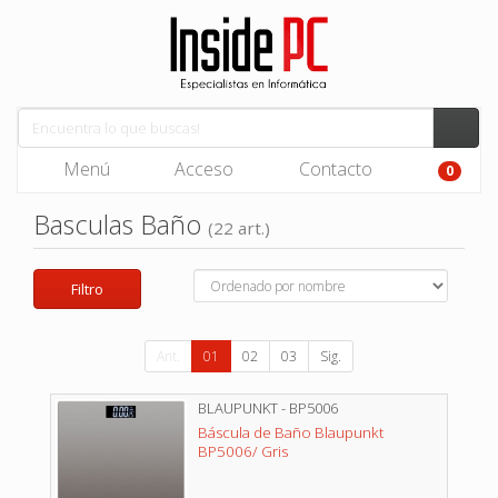
Menú
Acceso
Contacto
0
Basculas Baño
(22 art.)
Filtro
Ant.
01
02
03
Sig.
BLAUPUNKT - BP5006
Báscula de Baño Blaupunkt
BP5006/ Gris