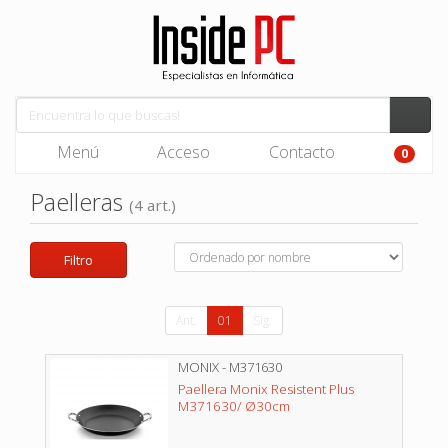
Menú
Acceso
Contacto
0
Paelleras
(4 art.)
Filtro
Ant.
01
Sig.
MONIX - M371630
Paellera Monix Resistent Plus
M371630/ Ø30cm