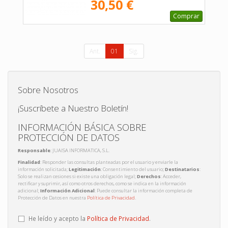
30,50 €
Comprar
Ant.
01
Sig.
Sobre Nosotros
¡Suscríbete a Nuestro Boletín!
INFORMACIÓN BÁSICA SOBRE
PROTECCIÓN DE DATOS
Responsable
: JUAISA INFORMATICA, S.L.
Finalidad
: Responder las consultas planteadas por el usuario y enviarle la
información solicitada;
Legitimación
: Consentimiento del usuario;
Destinatarios
:
Solo se realizan cesiones si existe una obligación legal;
Derechos
: Acceder,
rectificar y suprimir, así como otros derechos, como se indica en la información
adicional;
Información Adicional
: Puede consultar la información completa de
Protección de Datos en nuestra
Política de Privacidad
.
He leído y acepto la
Política de Privacidad
.