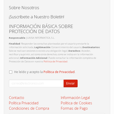
Sobre Nosotros
¡Suscríbete a Nuestro Boletín!
INFORMACIÓN BÁSICA SOBRE
PROTECCIÓN DE DATOS
Responsable
: JUAISA INFORMATICA, S.L.
Finalidad
: Responder las consultas planteadas por el usuario y enviarle la
información solicitada;
Legitimación
: Consentimiento del usuario;
Destinatarios
:
Solo se realizan cesiones si existe una obligación legal;
Derechos
: Acceder,
rectificar y suprimir, así como otros derechos, como se indica en la información
adicional;
Información Adicional
: Puede consultar la información completa de
Protección de Datos en nuestra
Política de Privacidad
.
He leído y acepto la
Política de Privacidad
.
Enviar
Contacto
Información Legal
Política Privacidad
Política de Cookies
Condiciones de Compra
Formas de Pago