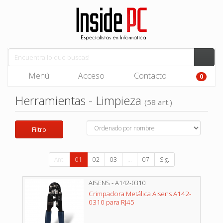
Menú
Acceso
Contacto
0
Herramientas - Limpieza
(58 art.)
Filtro
Ant.
01
02
03
...
07
Sig.
AISENS - A142-0310
Crimpadora Metálica Aisens A142-
0310 para RJ45