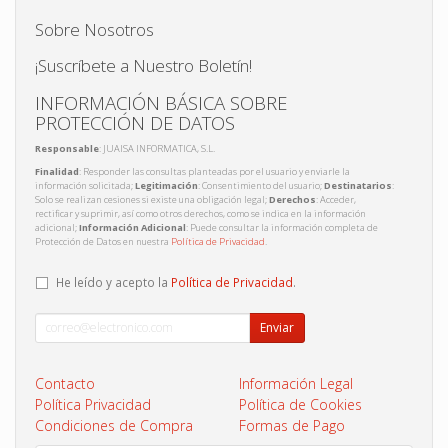
Sobre Nosotros
¡Suscríbete a Nuestro Boletín!
INFORMACIÓN BÁSICA SOBRE
PROTECCIÓN DE DATOS
Responsable
: JUAISA INFORMATICA, S.L.
Finalidad
: Responder las consultas planteadas por el usuario y enviarle la
información solicitada;
Legitimación
: Consentimiento del usuario;
Destinatarios
:
Solo se realizan cesiones si existe una obligación legal;
Derechos
: Acceder,
rectificar y suprimir, así como otros derechos, como se indica en la información
adicional;
Información Adicional
: Puede consultar la información completa de
Protección de Datos en nuestra
Política de Privacidad
.
He leído y acepto la
Política de Privacidad
.
Enviar
Contacto
Información Legal
Política Privacidad
Política de Cookies
Condiciones de Compra
Formas de Pago