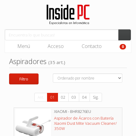
Menú
Acceso
Contacto
0
Aspiradores
(35 art.)
Filtro
Ant.
01
02
03
04
Sig.
XIAOMI - BHR8276EU
Aspirador de Ácaros con Batería
Xiaomi Dust Mite Vacuum Cleaner/
350W