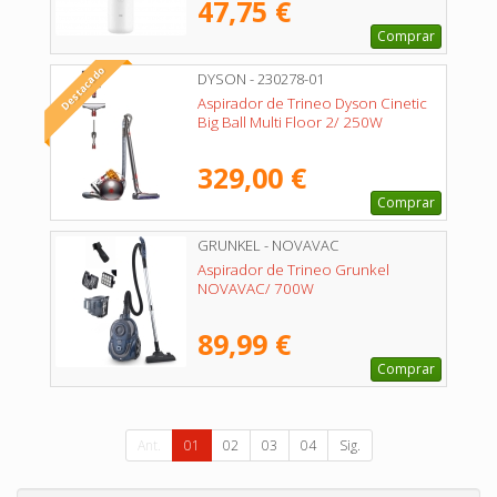
47,75 €
Comprar
Destacado
DYSON - 230278-01
Aspirador de Trineo Dyson Cinetic
Big Ball Multi Floor 2/ 250W
329,00 €
Comprar
GRUNKEL - NOVAVAC
Aspirador de Trineo Grunkel
NOVAVAC/ 700W
89,99 €
Comprar
Ant.
01
02
03
04
Sig.