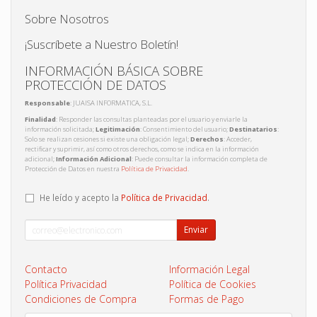
Sobre Nosotros
¡Suscríbete a Nuestro Boletín!
INFORMACIÓN BÁSICA SOBRE
PROTECCIÓN DE DATOS
Responsable
: JUAISA INFORMATICA, S.L.
Finalidad
: Responder las consultas planteadas por el usuario y enviarle la
información solicitada;
Legitimación
: Consentimiento del usuario;
Destinatarios
:
Solo se realizan cesiones si existe una obligación legal;
Derechos
: Acceder,
rectificar y suprimir, así como otros derechos, como se indica en la información
adicional;
Información Adicional
: Puede consultar la información completa de
Protección de Datos en nuestra
Política de Privacidad
.
He leído y acepto la
Política de Privacidad
.
Enviar
Contacto
Información Legal
Política Privacidad
Política de Cookies
Condiciones de Compra
Formas de Pago