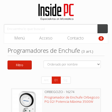
Menú
Acceso
Contacto
0
Programadores de Enchufe
(3 art.)
Filtro
Ant.
01
Sig.
ORBEGOZO - 16274
Programador de Enchufe Orbegozo
PG 02/ Potencia Máxima 3500W