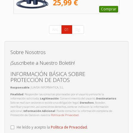
25,99 €
Comprar
Ant.
01
Sig.
Sobre Nosotros
¡Suscríbete a Nuestro Boletín!
INFORMACIÓN BÁSICA SOBRE
PROTECCIÓN DE DATOS
Responsable
: JUAISA INFORMATICA, S.L.
Finalidad
: Responder las consultas planteadas por el usuario y enviarle la
información solicitada;
Legitimación
: Consentimiento del usuario;
Destinatarios
:
Solo se realizan cesiones si existe una obligación legal;
Derechos
: Acceder,
rectificar y suprimir, así como otros derechos, como se indica en la información
adicional;
Información Adicional
: Puede consultar la información completa de
Protección de Datos en nuestra
Política de Privacidad
.
He leído y acepto la
Política de Privacidad
.