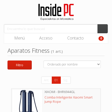
Menú
Acceso
Contacto
0
Aparatos Fitness
(1 art.)
Filtro
Ant.
01
Sig.
XIAOMI - BHR6944GL
Comba Inteligente Xiaomi Smart
Jump Rope