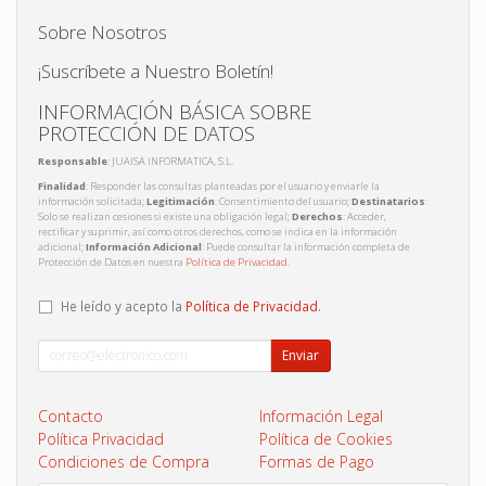
Sobre Nosotros
¡Suscríbete a Nuestro Boletín!
INFORMACIÓN BÁSICA SOBRE
PROTECCIÓN DE DATOS
Responsable
: JUAISA INFORMATICA, S.L.
Finalidad
: Responder las consultas planteadas por el usuario y enviarle la
información solicitada;
Legitimación
: Consentimiento del usuario;
Destinatarios
:
Solo se realizan cesiones si existe una obligación legal;
Derechos
: Acceder,
rectificar y suprimir, así como otros derechos, como se indica en la información
adicional;
Información Adicional
: Puede consultar la información completa de
Protección de Datos en nuestra
Política de Privacidad
.
He leído y acepto la
Política de Privacidad
.
Enviar
Contacto
Información Legal
Política Privacidad
Política de Cookies
Condiciones de Compra
Formas de Pago