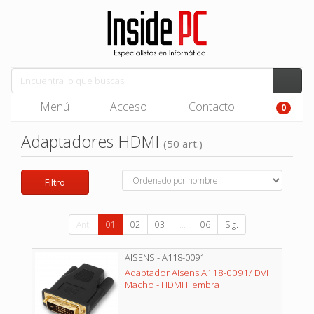
Menú
Acceso
Contacto
0
Adaptadores HDMI
(50 art.)
Filtro
Ant.
01
02
03
...
06
Sig.
AISENS - A118-0091
Adaptador Aisens A118-0091/ DVI
Macho - HDMI Hembra