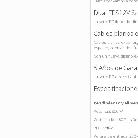
ventilador vamos a cons
Dual EPS12V & 
La serie BZ tiene dos lí
Cables planos e
Cables planos extra lar
espacio, además de ofre
Con un nuevo diseño ext
5 Años de Gara
La serie BZ ofrece fiabi
Especificacione
Rendimiento y alime
Potencia: 850 W
Certificación: 80 Plus B
PFC: Activo
Voltaje de entrada: 230 