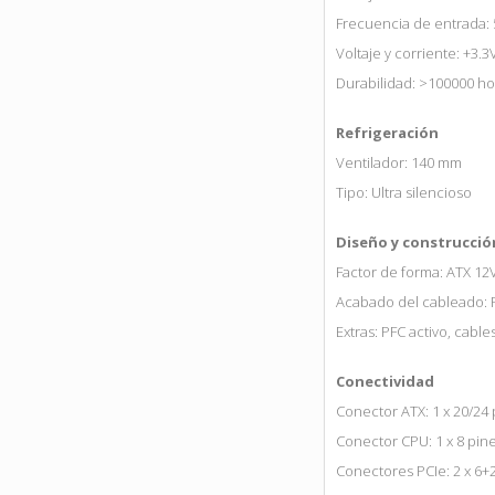
Frecuencia de entrada: 
Voltaje y corriente: +3.3
Durabilidad: >100000 ho
Refrigeración
Ventilador: 140 mm
Tipo: Ultra silencioso
Diseño y construcció
Factor de forma: ATX 12V
Acabado del cableado: 
Extras: PFC activo, cable
Conectividad
Conector ATX: 1 x 20/24
Conector CPU: 1 x 8 pin
Conectores PCIe: 2 x 6+