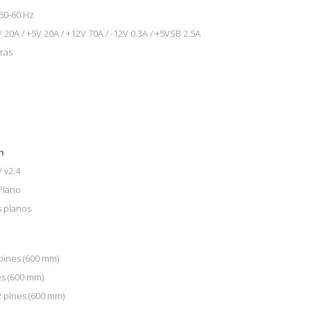
50-60 Hz
V 20A / +5V 20A / +12V 70A / -12V 0.3A / +5VSB 2.5A
ras
n
 v2.4
Plano
s planos
 pines (600 mm)
es (600 mm)
2 pines (600 mm)