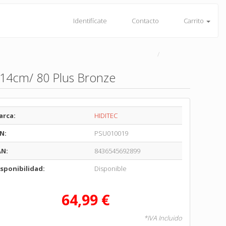
Identifícate
Contacto
Carrito
 14cm/ 80 Plus Bronze
arca:
HIDITEC
N:
PSU010019
AN:
8436545692899
sponibilidad:
Disponible
64,99 €
*IVA Incluido