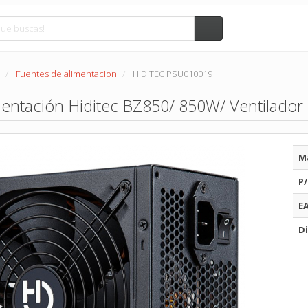
Fuentes de alimentacion
HIDITEC PSU010019
mentación Hiditec BZ850/ 850W/ Ventilador
M
P/
E
Di