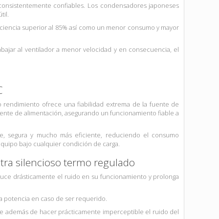
 consistentemente confiables. Los condensadores japoneses
til.
ficiencia superior al 85% así como un menor consumo y mayor
bajar al ventilador a menor velocidad y en consecuencia, el
C
 rendimiento ofrece una fiabilidad extrema de la fuente de
uente de alimentación, asegurando un funcionamiento fiable a
e, segura y mucho más eficiente, reduciendo el consumo
equipo bajo cualquier condición de carga.
ra silencioso termo regulado
duce drásticamente el ruido en su funcionamiento y prolonga
a potencia en caso de ser requerido.
ue además de hacer prácticamente imperceptible el ruido del