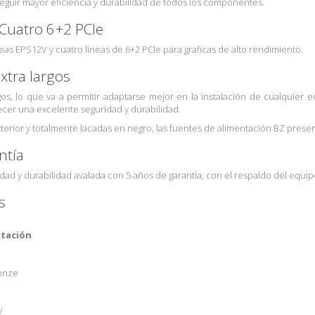
eguir mayor eficiencia y durabilidad de todos los componentes.
Cuatro 6+2 PCIe
neas EPS12V y cuatro líneas de 6+2 PCIe para graficas de alto rendimiento.
xtra largos
gos, lo que va a permitir adaptarse mejor en la instalación de cualquie
cer una excelente seguridad y durabilidad.
erior y totalmente lacadas en negro, las fuentes de alimentación BZ pres
ntía
lidad y durabilidad avalada con 5 años de garantía, con el respaldo del equi
s
ntación
ronze
V