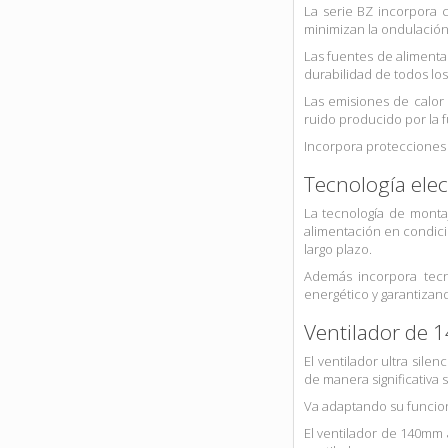
La serie BZ incorpora 
minimizan la ondulación d
Las fuentes de alimenta
durabilidad de todos l
Las emisiones de calor 
ruido producido por la 
Incorpora protecciones 
Tecnología ele
La tecnología de monta
alimentación en condici
largo plazo.
Además incorpora tecn
energético y garantizan
Ventilador de 
El ventilador ultra sil
de manera significativa 
Va adaptando su funcion
El ventilador de 140mm