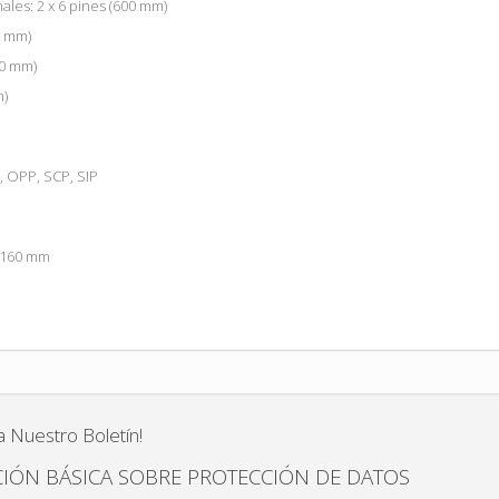
les: 2 x 6 pines (600 mm)
0 mm)
00 mm)
m)
, OPP, SCP, SIP
x 160 mm
a Nuestro Boletín!
IÓN BÁSICA SOBRE PROTECCIÓN DE DATOS