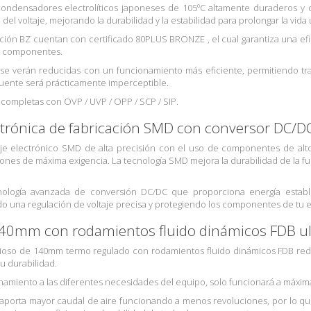
condensadores electrolíticos japoneses de 105ºC altamente duraderos y
el voltaje, mejorando la durabilidad y la estabilidad para prolongar la vida ú
ción BZ cuentan con certificado 80PLUS BRONZE , el cual garantiza una e
os componentes.
se verán reducidas con un funcionamiento más eficiente, permitiendo tra
fuente será prácticamente imperceptible.
completas con OVP / UVP / OPP / SCP / SIP.
ctrónica de fabricación SMD con conversor DC/D
je electrónico SMD de alta precisión con el uso de componentes de alto
ones de máxima exigencia. La tecnología SMD mejora la durabilidad de la f
ología avanzada de conversión DC/DC que proporciona energía establ
do una regulación de voltaje precisa y protegiendo los componentes de tu 
140mm con rodamientos fluido dinámicos FDB ult
encioso de 140mm termo regulado con rodamientos fluido dinámicos FDB re
su durabilidad.
amiento a las diferentes necesidades del equipo, solo funcionará a máxim
 aporta mayor caudal de aire funcionando a menos revoluciones, por lo q