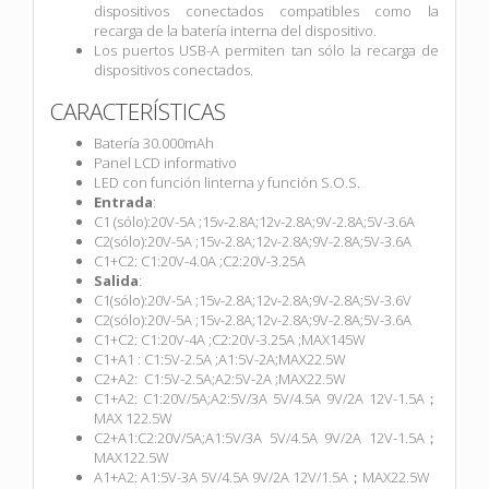
dispositivos conectados compatibles como la
recarga de la batería interna del dispositivo.
Los puertos USB-A permiten tan sólo la recarga de
dispositivos conectados.
CARACTERÍSTICAS
Batería 30.000mAh
Panel LCD informativo
LED con función linterna y función S.O.S.
Entrada
:
C1 (sólo):20V-5A ;15v-2.8A;12v-2.8A;9V-2.8A;5V-3.6A
C2(sólo):20V-5A ;15v-2.8A;12v-2.8A;9V-2.8A;5V-3.6A
C1+C2: C1:20V-4.0A ;C2:20V-3.25A
Salida
:
C1(sólo):20V-5A ;15v-2.8A;12v-2.8A;9V-2.8A;5V-3.6V
C2(sólo):20V-5A ;15v-2.8A;12v-2.8A;9V-2.8A;5V-3.6A
C1+C2: C1:20V-4A ;C2:20V-3.25A ;MAX145W
C1+A1 : C1:5V-2.5A ;A1:5V-2A;MAX22.5W
C2+A2: C1:5V-2.5A;A2:5V-2A ;MAX22.5W
C1+A2: C1:20V/5A;A2:5V/3A 5V/4.5A 9V/2A 12V-1.5A；
MAX 122.5W
C2+A1:C2:20V/5A;A1:5V/3A 5V/4.5A 9V/2A 12V-1.5A；
MAX122.5W
A1+A2: A1:5V-3A 5V/4.5A 9V/2A 12V/1.5A；MAX22.5W