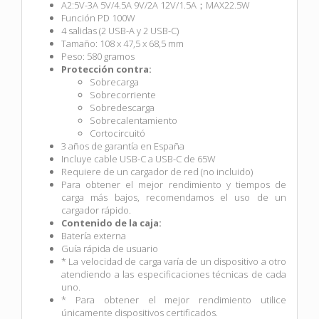
A2:5V-3A 5V/4.5A 9V/2A 12V/1.5A；MAX22.5W
Función PD 100W
4 salidas (2 USB-A y 2 USB-C)
Tamaño: 108 x 47,5 x 68,5 mm
Peso: 580 gramos
Protección contra:
Sobrecarga
Sobrecorriente
Sobredescarga
Sobrecalentamiento
Cortocircuitó
3 años de garantía en España
Incluye cable USB-C a USB-C de 65W
Requiere de un cargador de red (no incluido)
Para obtener el mejor rendimiento y tiempos de
carga más bajos, recomendamos el uso de un
cargador rápido.
Contenido de la caja:
Batería externa
Guía rápida de usuario
* La velocidad de carga varía de un dispositivo a otro
atendiendo a las especificaciones técnicas de cada
uno.
* Para obtener el mejor rendimiento utilice
únicamente dispositivos certificados.