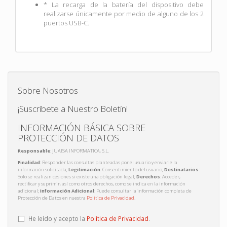
* La recarga de la batería del dispositivo debe
realizarse únicamente por medio de alguno de los 2
puertos USB-C.
Sobre Nosotros
¡Suscríbete a Nuestro Boletín!
INFORMACIÓN BÁSICA SOBRE
PROTECCIÓN DE DATOS
Responsable
: JUAISA INFORMATICA, S.L.
Finalidad
: Responder las consultas planteadas por el usuario y enviarle la
información solicitada;
Legitimación
: Consentimiento del usuario;
Destinatarios
:
Solo se realizan cesiones si existe una obligación legal;
Derechos
: Acceder,
rectificar y suprimir, así como otros derechos, como se indica en la información
adicional;
Información Adicional
: Puede consultar la información completa de
Protección de Datos en nuestra
Política de Privacidad
.
He leído y acepto la
Política de Privacidad
.