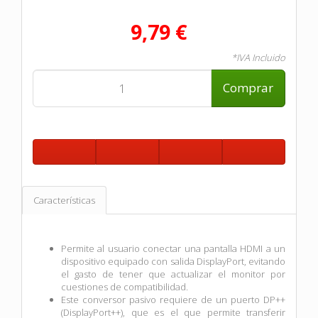
9,79 €
*IVA Incluido
Comprar
Características
Permite al usuario conectar una pantalla HDMI a un
dispositivo equipado con salida DisplayPort, evitando
el gasto de tener que actualizar el monitor por
cuestiones de compatibilidad.
Este conversor pasivo requiere de un puerto DP++
(DisplayPort++), que es el que permite transferir