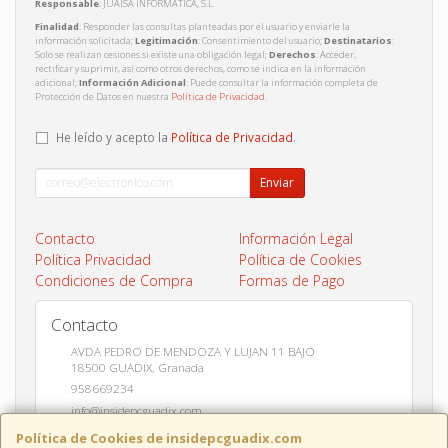
Responsable
: JUAISA INFORMATICA, S.L.
Finalidad
: Responder las consultas planteadas por el usuario y enviarle la
información solicitada;
Legitimación
: Consentimiento del usuario;
Destinatarios
:
Solo se realizan cesiones si existe una obligación legal;
Derechos
: Acceder,
rectificar y suprimir, así como otros derechos, como se indica en la información
adicional;
Información Adicional
: Puede consultar la información completa de
Protección de Datos en nuestra
Política de Privacidad
.
He leído y acepto la
Política de Privacidad
.
Enviar
Contacto
Información Legal
Política Privacidad
Política de Cookies
Condiciones de Compra
Formas de Pago
Contacto
AVDA PEDRO DE MENDOZA Y LUJAN 11 BAJO
18500
GUADIX
,
Granada
958669234
info@insidepcguadix.com
Política de Cookies de insidepcguadix.com