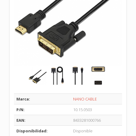
Marca:
NANO CABLE
P/N:
10.15.0503
EAN:
8433281000766
Disponibilidad:
Disponible