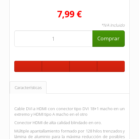
7,99 €
*IVA Incluido
Comprar
Características
Cable DVI a HDMI con conector tipo DVI 18+1 macho en un
extremo y HDMI tipo A macho en el otro
Conector HDMI de alta calidad blindado en oro.
Múltiple apantallamiento formado por 128 hilos trenzados y
lámina de aluminio para la máxima reducción de posibles