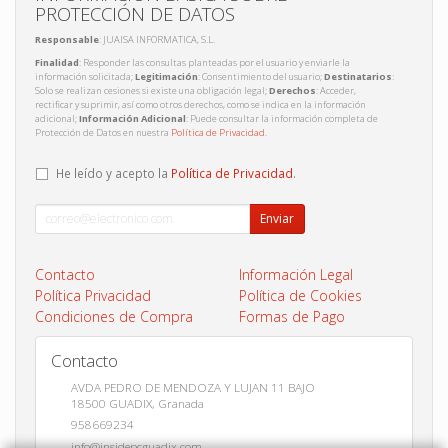
PROTECCIÓN DE DATOS
Responsable
: JUAISA INFORMATICA, S.L.
Finalidad
: Responder las consultas planteadas por el usuario y enviarle la
información solicitada;
Legitimación
: Consentimiento del usuario;
Destinatarios
:
Solo se realizan cesiones si existe una obligación legal;
Derechos
: Acceder,
rectificar y suprimir, así como otros derechos, como se indica en la información
adicional;
Información Adicional
: Puede consultar la información completa de
Protección de Datos en nuestra
Política de Privacidad
.
He leído y acepto la
Política de Privacidad
.
Enviar
Contacto
Información Legal
Política Privacidad
Política de Cookies
Condiciones de Compra
Formas de Pago
Contacto
AVDA PEDRO DE MENDOZA Y LUJAN 11 BAJO
18500
GUADIX
,
Granada
958669234
info@insidepcguadix.com