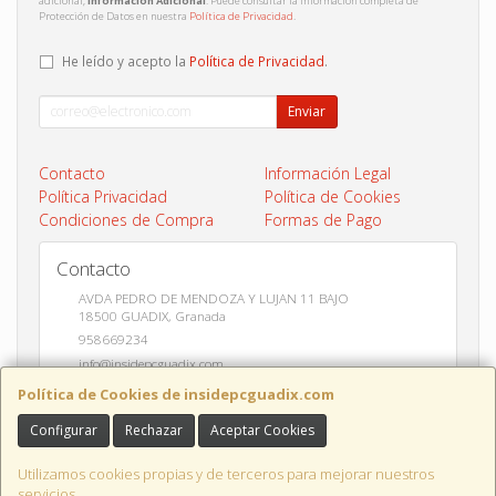
adicional;
Información Adicional
: Puede consultar la información completa de
Protección de Datos en nuestra
Política de Privacidad
.
He leído y acepto la
Política de Privacidad
.
Enviar
Contacto
Información Legal
Política Privacidad
Política de Cookies
Condiciones de Compra
Formas de Pago
Contacto
AVDA PEDRO DE MENDOZA Y LUJAN 11 BAJO
18500
GUADIX
,
Granada
958669234
info@insidepcguadix.com
Política de Cookies de insidepcguadix.com
Configurar
Rechazar
Aceptar Cookies
Horario
L-V 9:30 a 14:00 / 17:00 a 20:30
Utilizamos cookies propias y de terceros para mejorar nuestros
servicios.