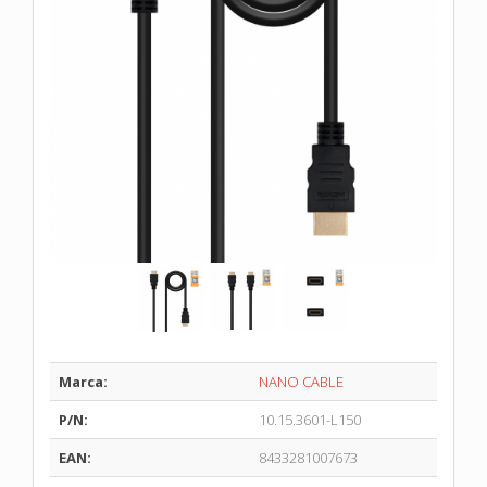
Marca:
NANO CABLE
P/N:
10.15.3601-L150
EAN:
8433281007673