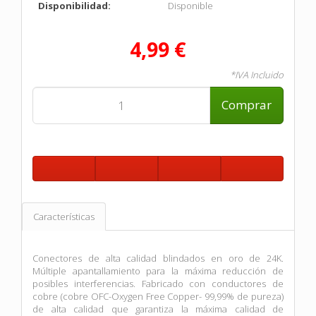
Disponibilidad:
Disponible
4,99 €
*IVA Incluido
Comprar
Características
Conectores de alta calidad blindados en oro de 24K.
Múltiple apantallamiento para la máxima reducción de
posibles interferencias. Fabricado con conductores de
cobre (cobre OFC-Oxygen Free Copper- 99,99% de pureza)
de alta calidad que garantiza la máxima calidad de