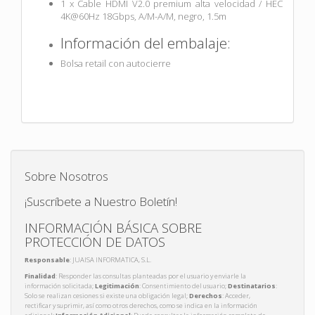
1 x Cable HDMI V2.0 premium alta velocidad / HEC
4K@60Hz 18Gbps, A/M-A/M, negro, 1.5m
Información del embalaje:
Bolsa retail con autocierre
Sobre Nosotros
¡Suscríbete a Nuestro Boletín!
INFORMACIÓN BÁSICA SOBRE
PROTECCIÓN DE DATOS
Responsable
: JUAISA INFORMATICA, S.L.
Finalidad
: Responder las consultas planteadas por el usuario y enviarle la
información solicitada;
Legitimación
: Consentimiento del usuario;
Destinatarios
:
Solo se realizan cesiones si existe una obligación legal;
Derechos
: Acceder,
rectificar y suprimir, así como otros derechos, como se indica en la información