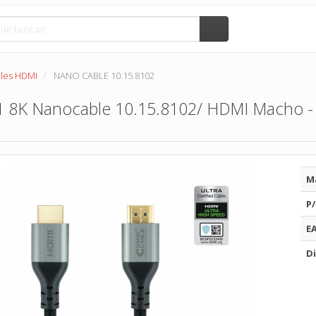
les HDMI
NANO CABLE 10.15.8102
1 8K Nanocable 10.15.8102/ HDMI Macho -
M
P/
E
Di