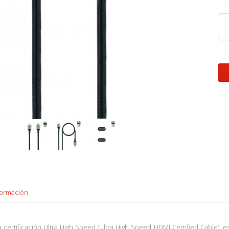
formación
la certificación Ultra High Speed (Ultra High Speed HDMI Certified Cable),