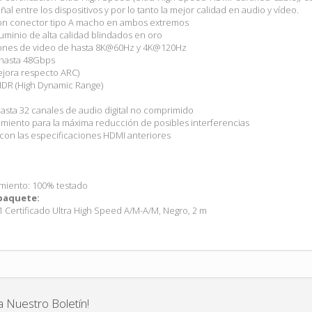
al entre los dispositivos y por lo tanto la mejor calidad en audio y vídeo.
on conector tipo A macho en ambos extremos
minio de alta calidad blindados en oro
iones de video de hasta 8K@60Hz y 4K@120Hz
hasta 48Gbps
jora respecto ARC)
DR (High Dynamic Range)
asta 32 canales de audio digital no comprimido
amiento para la máxima reducción de posibles interferencias
con las especificaciones HDMI anteriores
S
miento: 100% testado
paquete:
1 Certificado Ultra High Speed A/M-A/M, Negro, 2 m
a Nuestro Boletín!