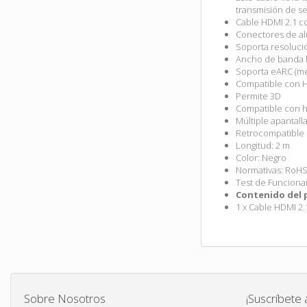
transmisión de señ
Cable HDMI 2.1 c
Conectores de alu
Soporta resoluc
Ancho de banda 
Soporta eARC (me
Compatible con H
Permite 3D
Compatible con h
Múltiple apantall
Retrocompatible 
Longitud: 2 m
Color: Negro
Normativas: RoH
Test de Funciona
Contenido del 
1 x Cable HDMI 2.
Sobre Nosotros
¡Suscríbete 