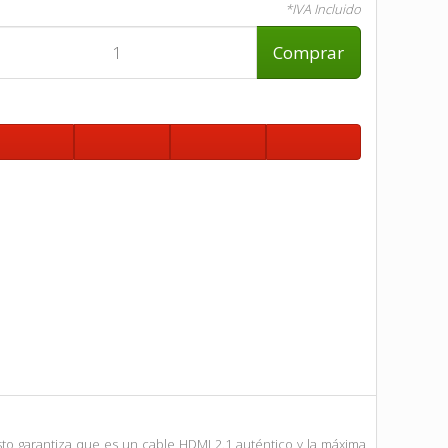
*IVA Incluido
Comprar
 esto garantiza que es un cable HDMI 2.1 auténtico y la máxima