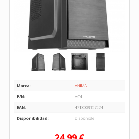
Marca:
ANIMA
P/N:
AC4
EAN:
4718009157224
Disponibilidad:
Disponible
24,99 €