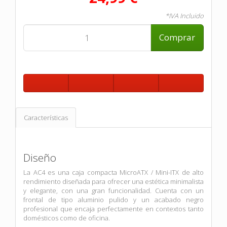
*IVA Incluido
Comprar
Características
Diseño
La AC4 es una caja compacta MicroATX / Mini-ITX de alto
rendimiento diseñada para ofrecer una estética minimalista
y elegante, con una gran funcionalidad. Cuenta con un
frontal de tipo aluminio pulido y un acabado negro
profesional que encaja perfectamente en contextos tanto
domésticos como de oficina.