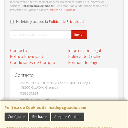
rectificar y suprimir, así como otros derechos, como se indica en la información
adicional;
Información Adicional
: Puede consultar la información completa de
Protección de Datos en nuestra
Política de Privacidad
.
He leído y acepto la
Política de Privacidad
.
Enviar
Contacto
Información Legal
Política Privacidad
Política de Cookies
Condiciones de Compra
Formas de Pago
Contacto
AVDA PEDRO DE MENDOZA Y LUJAN 11 BAJO
18500
GUADIX
,
Granada
958669234
info@insidepcguadix.com
Política de Cookies de insidepcguadix.com
Configurar
Rechazar
Aceptar Cookies
Horario
L-V 9:30 a 14:00 / 17:00 a 20:30