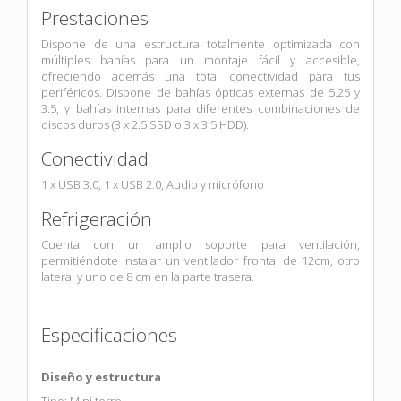
Prestaciones
Dispone de una estructura totalmente optimizada con
múltiples bahías para un montaje fácil y accesible,
ofreciendo además una total conectividad para tus
periféricos. Dispone de bahías ópticas externas de 5.25 y
3.5, y bahías internas para diferentes combinaciones de
discos duros (3 x 2.5 SSD o 3 x 3.5 HDD).
Conectividad
1 x USB 3.0, 1 x USB 2.0, Audio y micrófono
Refrigeración
Cuenta con un amplio soporte para ventilación,
permitiéndote instalar un ventilador frontal de 12cm, otro
lateral y uno de 8 cm en la parte trasera.
Especificaciones
Diseño y estructura
Tipo: Mini torre