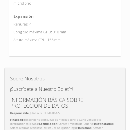
micrófono
Expansión
Ranuras: 4
Longitud máxima GPU: 310 mm
Altura máxima CPU: 155 mm
Sobre Nosotros
¡Suscríbete a Nuestro Boletín!
INFORMACIÓN BÁSICA SOBRE
PROTECCIÓN DE DATOS
Responsable
: JUAISA INFORMATICA, S.L.
Finalidad
: Responder las consultas planteadas por el usuario y enviarle la
información solicitada;
Legitimación
: Consentimiento del usuario;
Destinatarios
:
Solo se realizan cesiones si existe una obligación legal;
Derechos
: Acceder,