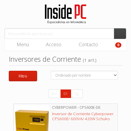
Menú
Acceso
Contacto
0
Inversores de Corriente
(1 art.)
Filtro
Ant.
01
Sig.
CYBERPOWER - CPS600E-DE
Inversor de Corriente Cyberpower
CPS600E/ 600VA/ 420W Schuko