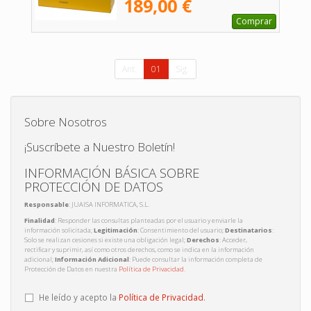
189,00 €
Comprar
Ant.
01
Sig.
Sobre Nosotros
¡Suscríbete a Nuestro Boletín!
INFORMACIÓN BÁSICA SOBRE
PROTECCIÓN DE DATOS
Responsable
: JUAISA INFORMATICA, S.L.
Finalidad
: Responder las consultas planteadas por el usuario y enviarle la
información solicitada;
Legitimación
: Consentimiento del usuario;
Destinatarios
:
Solo se realizan cesiones si existe una obligación legal;
Derechos
: Acceder,
rectificar y suprimir, así como otros derechos, como se indica en la información
adicional;
Información Adicional
: Puede consultar la información completa de
Protección de Datos en nuestra
Política de Privacidad
.
He leído y acepto la
Política de Privacidad
.