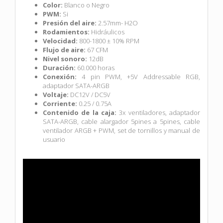
Color:
Blanco o Negro
PWM:
Si
Presión del aire:
2.57mm- H2O
Rodamientos:
Hidráulicos
Velocidad:
800-1800 ± 10% RPM
Flujo de aire:
67 CFM
Nivel sonoro:
12dB
Duración:
60.000 horas
Conexión:
4 pin PWM, +5V Addressable RGB,
adaptador SATA-ARGB
Voltaje:
DC12V / DC5V
Corriente:
0.25 / 0.75A
Contenido de la caja:
3x ventiladores, adaptador
SATA-ARGB, cable alargador 5pines a 5pines, cable
ventilador ARGB + PWM, set de tornillos y manual de
usuario