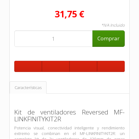
31,75 €
*IVA Incluido
Comprar
Características
Kit de ventiladores Reversed MF-
LINKFINITYKIT2R
Potencia visual, conectividad inteligente y rendimiento
extremo se combinan en el MF-LINKFINITYKIT2R: un
completo kit de 3x ventiladores de 120 mm de aspas