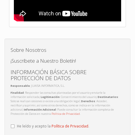
Sobre Nosotros
¡Suscríbete a Nuestro Boletín!
INFORMACIÓN BÁSICA SOBRE
PROTECCIÓN DE DATOS
Responsable
: JUAISA INFORMATICA, S.L.
Finalidad
: Responder las consultas planteadas por el usuario y enviarle la
información solicitada;
Legitimación
: Consentimiento del usuario;
Destinatarios
:
Solo se realizan cesiones si existe una obligación legal;
Derechos
: Acceder,
rectificar y suprimir, así como otros derechos, como se indica en la información
adicional;
Información Adicional
: Puede consultar la información completa de
Protección de Datos en nuestra
Política de Privacidad
.
He leído y acepto la
Política de Privacidad
.