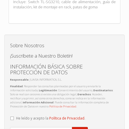
Incluye: Switch TL-SG3210, cable de alimentación, guía de
instalación, kit de montaje en rack, patas de goma
Sobre Nosotros
¡Suscríbete a Nuestro Boletín!
INFORMACIÓN BÁSICA SOBRE
PROTECCIÓN DE DATOS
Responsable
: JUAISA INFORMATICA, S.L.
Finalidad
: Responder las consultas planteadas por el usuario y enviarle la
información solicitada;
Legitimación
: Consentimiento del usuario;
Destinatarios
:
Solo se realizan cesiones si existe una obligación legal;
Derechos
: Acceder,
rectificar y suprimir, así como otros derechos, como se indica en la información
adicional;
Información Adicional
: Puede consultar la información completa de
Protección de Datos en nuestra
Política de Privacidad
.
He leído y acepto la
Política de Privacidad
.