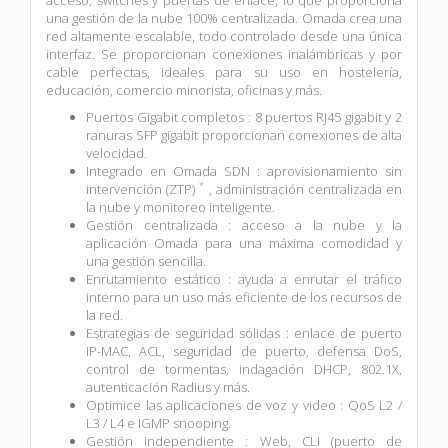
una gestión de la nube 100% centralizada. Omada crea una
red altamente escalable, todo controlado desde una única
interfaz. Se proporcionan conexiones inalámbricas y por
cable perfectas, ideales para su uso en hostelería,
educación, comercio minorista, oficinas y más.
Puertos Gigabit completos : 8 puertos RJ45 gigabit y 2
ranuras SFP gigabit proporcionan conexiones de alta
velocidad.
Integrado en Omada SDN : aprovisionamiento sin
*
intervención (ZTP)
, administración centralizada en
la nube y monitoreo inteligente.
Gestión centralizada : acceso a la nube y la
aplicación Omada para una máxima comodidad y
una gestión sencilla.
Enrutamiento estático : ayuda a enrutar el tráfico
interno para un uso más eficiente de los recursos de
la red.
Estrategias de seguridad sólidas : enlace de puerto
IP-MAC, ACL, seguridad de puerto, defensa DoS,
control de tormentas, indagación DHCP, 802.1X,
autenticación Radius y más.
Optimice las aplicaciones de voz y video : QoS L2 /
L3 / L4 e IGMP snooping.
Gestión independiente : Web, CLI (puerto de