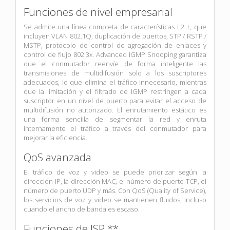
Funciones de nivel empresarial
Se admite una línea completa de características L2 +, que
incluyen VLAN 802.1Q, duplicación de puertos, STP / RSTP /
MSTP, protocolo de control de agregación de enlaces y
control de flujo 802.3x. Advanced IGMP Snooping garantiza
que el conmutador reenvíe de forma inteligente las
transmisiones de multidifusión solo a los suscriptores
adecuados, lo que elimina el tráfico innecesario, mientras
que la limitación y el filtrado de IGMP restringen a cada
suscriptor en un nivel de puerto para evitar el acceso de
multidifusión no autorizado. El enrutamiento estático es
una forma sencilla de segmentar la red y enruta
internamente el tráfico a través del conmutador para
mejorar la eficiencia.
QoS avanzada
El tráfico de voz y video se puede priorizar según la
dirección IP, la dirección MAC, el número de puerto TCP, el
número de puerto UDP y más. Con QoS (Quality of Service),
los servicios de voz y video se mantienen fluidos, incluso
cuando el ancho de banda es escaso.
Funciones de ISP **