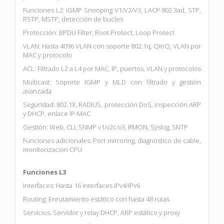
Funciones L2: IGMP Snooping V1/V2/V3, LACP 802.3ad, STP,
RSTP, MSTP, detección de bucles
Protección: BPDU Filter, Root Protect, Loop Protect
VLAN: Hasta 4096 VLAN con soporte 802.1q, QinQ, VLAN por
MAC y protocolo
ACL: Filtrado L2 a L4 por MAC, IP, puertos, VLAN y protocolos
Multicast: Soporte IGMP y MLD con filtrado y gestión
avanzada
Seguridad: 802.1X, RADIUS, protección DoS, inspección ARP
y DHCP, enlace IP-MAC
Gestión: Web, CLI, SNMP v1/v2c/v3, RMON, Syslog, SNTP
Funciones adicionales: Port mirroring, diagnóstico de cable,
monitorización CPU
Funciones L3
Interfaces: Hasta 16 interfaces IPv4/IPv6
Routing: Enrutamiento estático con hasta 48 rutas
Servicios: Servidor y relay DHCP, ARP estático y proxy