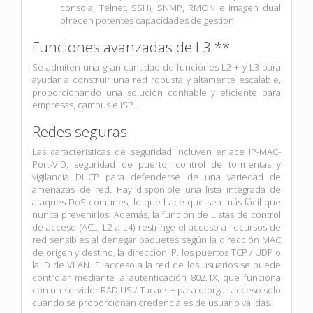
consola, Telnet, SSH), SNMP, RMON e imagen dual
ofrecen potentes capacidades de gestión
Funciones avanzadas de L3 **
Se admiten una gran cantidad de funciones L2 + y L3 para
ayudar a construir una red robusta y altamente escalable,
proporcionando una solución confiable y eficiente para
empresas, campus e ISP.
Redes seguras
Las características de seguridad incluyen enlace IP-MAC-
Port-VID, seguridad de puerto, control de tormentas y
vigilancia DHCP para defenderse de una variedad de
amenazas de red. Hay disponible una lista integrada de
ataques DoS comunes, lo que hace que sea más fácil que
nunca prevenirlos. Además, la función de Listas de control
de acceso (ACL, L2 a L4) restringe el acceso a recursos de
red sensibles al denegar paquetes según la dirección MAC
de origen y destino, la dirección IP, los puertos TCP / UDP o
la ID de VLAN. El acceso a la red de los usuarios se puede
controlar mediante la autenticación 802.1X, que funciona
con un servidor RADIUS / Tacacs + para otorgar acceso solo
cuando se proporcionan credenciales de usuario válidas.