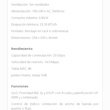
Ventilación: Sin ventilador
Alimentación: 100-240 V AC, 50/60 Hz
Consumo máximo: 6.84 W
Disipación térmica: 23.33 BTU/h
Formato: Montaje en rack o sobremesa
Dimensiones: 294 x 200 x 44 mm
Rendimiento
Capacidad de conmutación: 20 Gbps
Velocidad de reenvío: 14.9 Mpps
Tabla MAC: 8K
Jumbo Frame: Hasta 9 KB
Funciones
QoS: Prioridad 802.1p y DSCP con 8 colas y planificación SP,
WRR y combinada
Control de tráfico: Limitación de ancho de banda por
puerto o flujo