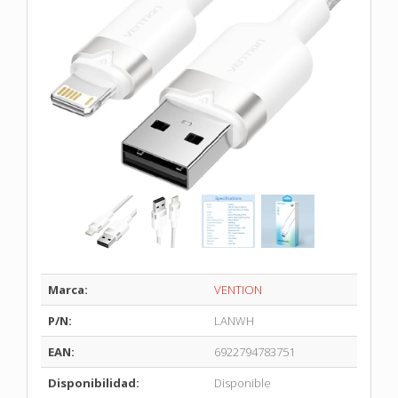
Marca:
VENTION
P/N:
LANWH
EAN:
6922794783751
Disponibilidad:
Disponible