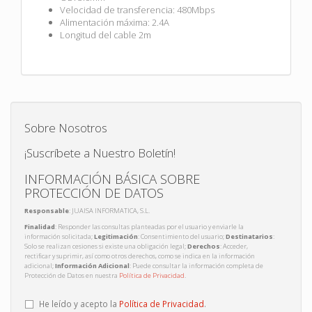
Velocidad de transferencia: 480Mbps
Alimentación máxima: 2.4A
Longitud del cable 2m
Sobre Nosotros
¡Suscríbete a Nuestro Boletín!
INFORMACIÓN BÁSICA SOBRE
PROTECCIÓN DE DATOS
Responsable
: JUAISA INFORMATICA, S.L.
Finalidad
: Responder las consultas planteadas por el usuario y enviarle la
información solicitada;
Legitimación
: Consentimiento del usuario;
Destinatarios
:
Solo se realizan cesiones si existe una obligación legal;
Derechos
: Acceder,
rectificar y suprimir, así como otros derechos, como se indica en la información
adicional;
Información Adicional
: Puede consultar la información completa de
Protección de Datos en nuestra
Política de Privacidad
.
He leído y acepto la
Política de Privacidad
.