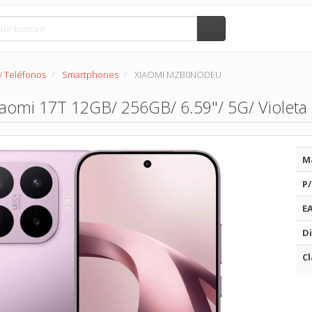
/ Teléfonos
Smartphones
XIAOMI MZB0NODEU
aomi 17T 12GB/ 256GB/ 6.59"/ 5G/ Violeta
M
P/
E
Di
Cl