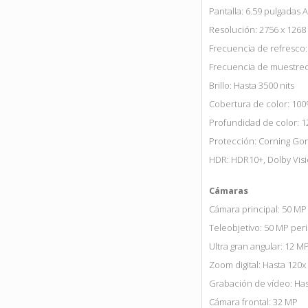
Pantalla: 6.59 pulgada
Resolución: 2756 x 1268 
Frecuencia de refresco:
Frecuencia de muestreo t
Brillo: Hasta 3500 nits
Cobertura de color: 100
Profundidad de color: 12
Protección: Corning Gori
HDR: HDR10+, Dolby Vis
Cámaras
Cámara principal: 50 MP (
Teleobjetivo: 50 MP peris
Ultra gran angular: 12 MP
Zoom digital: Hasta 120x
Grabación de vídeo: Ha
Cámara frontal: 32 MP