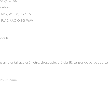
Dolby Atmos
ireless
, MKV, WEBM, 3GP, TS
, FLAC, AAC, OGG, WAV
ntalla
uz ambiental, acelerómetro, giroscopio, brújula, IR, sensor de parpadeo, te
.2 x 8.17 mm