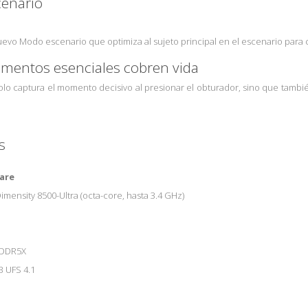
cenario
evo Modo escenario que optimiza al sujeto principal en el escenario par
mentos esenciales cobren vida
lo captura el momento decisivo al presionar el obturador, sino que tambié
s
are
mensity 8500-Ultra (octa-core, hasta 3.4 GHz)
PDDR5X
 UFS 4.1