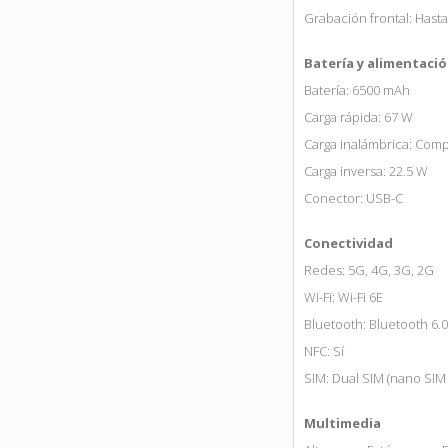
Grabación frontal: Hast
Batería y alimentaci
Batería: 6500 mAh
Carga rápida: 67 W
Carga inalámbrica: Comp
Carga inversa: 22.5 W
Conector: USB-C
Conectividad
Redes: 5G, 4G, 3G, 2G
Wi-Fi: Wi-Fi 6E
Bluetooth: Bluetooth 6.0
NFC: Sí
SIM: Dual SIM (nano SIM 
Multimedia