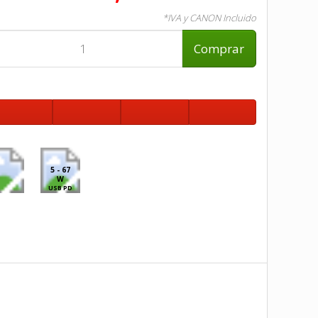
*IVA y CANON Incluido
Comprar
5 - 67
W
USB PD