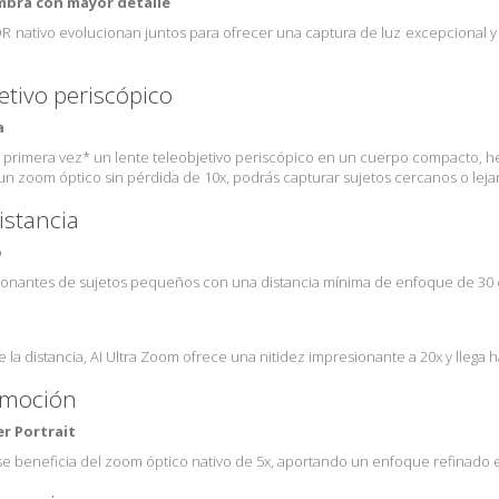
ombra con mayor detalle
 HDR nativo evolucionan juntos para ofrecer una captura de luz excepcional 
jetivo periscópico
a
 primera vez* un lente teleobjetivo periscópico en un cuerpo compacto, h
n zoom óptico sin pérdida de 10x, podrás capturar sujetos cercanos o lejano
istancia
o
sionantes de sujetos pequeños con una distancia mínima de enfoque de 30 
 la distancia, AI Ultra Zoom ofrece una nitidez impresionante a 20x y llega h
emoción
er Portrait
l se beneficia del zoom óptico nativo de 5x, aportando un enfoque refinado e