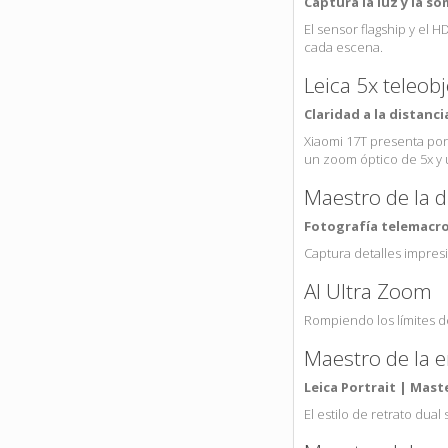
Captura la luz y la s
El sensor flagship y el
cada escena.
Leica 5x teleob
Claridad a la distanci
Xiaomi 17T presenta por
un zoom óptico de 5x y u
Maestro de la d
Fotografía telemacr
Captura detalles impre
AI Ultra Zoom
Rompiendo los límites de
Maestro de la 
Leica Portrait | Mast
El estilo de retrato dua