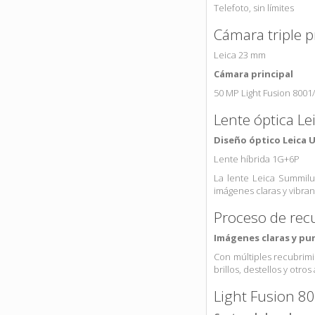
Telefoto, sin límites
Cámara triple p
Leica 23 mm
Cámara principal
50 MP Light Fusion 8001
Lente óptica L
Diseño óptico Leica 
Lente híbrida 1G+6P
La lente Leica Summilu
imágenes claras y vibran
Proceso de recu
Imágenes claras y pu
Con múltiples recubrimie
brillos, destellos y otro
Light Fusion 8