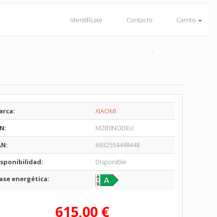
Identifícate
Contacto
Carrito
arca:
XIAOMI
N:
MZB0NODEU
AN:
6932554448448
sponibilidad:
Disponible
ase energética:
615,00 €