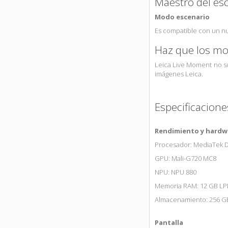
Maestro del es
Modo escenario
Es compatible con un nu
Haz que los mo
Leica Live Moment no so
imágenes Leica.
Especificacione
Rendimiento y hardw
Procesador: MediaTek Di
GPU: Mali-G720 MC8
NPU: NPU 880
Memoria RAM: 12 GB L
Almacenamiento: 256 GB
Pantalla