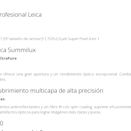
rofesional Leica
/1.55" tamaño de sensorƒ/1,7OIS2,0 µm Super Pixel 4 en 1
eica Summilux
UltraPure
x ofrece una gran apertura y un rendimiento óptico excepcional. Combin
tes.
brimiento multicapa de alta precisión
ras
ntos antirreflectantes y un filtro IR con spin coating, suprime eficazmente 
s artefactos ópticos para lograr imágenes más claras y puras.
00