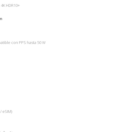
a 4K HDR10+
ón
atible con PPS hasta 50 W
/ eSIM)