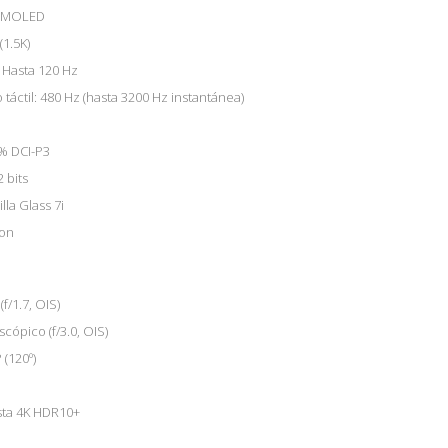
s AMOLED
(1.5K)
 Hasta 120 Hz
áctil: 480 Hz (hasta 3200 Hz instantánea)
% DCI-P3
 bits
lla Glass 7i
ion
f/1.7, OIS)
cópico (f/3.0, OIS)
 (120º)
sta 4K HDR10+