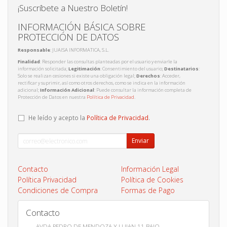
¡Suscríbete a Nuestro Boletín!
INFORMACIÓN BÁSICA SOBRE
PROTECCIÓN DE DATOS
Responsable
: JUAISA INFORMATICA, S.L.
Finalidad
: Responder las consultas planteadas por el usuario y enviarle la
información solicitada;
Legitimación
: Consentimiento del usuario;
Destinatarios
:
Solo se realizan cesiones si existe una obligación legal;
Derechos
: Acceder,
rectificar y suprimir, así como otros derechos, como se indica en la información
adicional;
Información Adicional
: Puede consultar la información completa de
Protección de Datos en nuestra
Política de Privacidad
.
He leído y acepto la
Política de Privacidad
.
Enviar
Contacto
Información Legal
Política Privacidad
Política de Cookies
Condiciones de Compra
Formas de Pago
Contacto
AVDA PEDRO DE MENDOZA Y LUJAN 11 BAJO