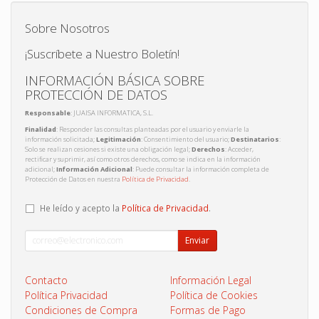
Sobre Nosotros
¡Suscríbete a Nuestro Boletín!
INFORMACIÓN BÁSICA SOBRE
PROTECCIÓN DE DATOS
Responsable
: JUAISA INFORMATICA, S.L.
Finalidad
: Responder las consultas planteadas por el usuario y enviarle la
información solicitada;
Legitimación
: Consentimiento del usuario;
Destinatarios
:
Solo se realizan cesiones si existe una obligación legal;
Derechos
: Acceder,
rectificar y suprimir, así como otros derechos, como se indica en la información
adicional;
Información Adicional
: Puede consultar la información completa de
Protección de Datos en nuestra
Política de Privacidad
.
He leído y acepto la
Política de Privacidad
.
Enviar
Contacto
Información Legal
Política Privacidad
Política de Cookies
Condiciones de Compra
Formas de Pago