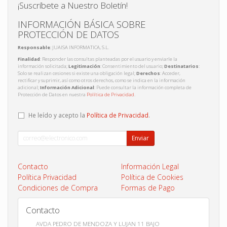
¡Suscríbete a Nuestro Boletín!
INFORMACIÓN BÁSICA SOBRE
PROTECCIÓN DE DATOS
Responsable
: JUAISA INFORMATICA, S.L.
Finalidad
: Responder las consultas planteadas por el usuario y enviarle la
información solicitada;
Legitimación
: Consentimiento del usuario;
Destinatarios
:
Solo se realizan cesiones si existe una obligación legal;
Derechos
: Acceder,
rectificar y suprimir, así como otros derechos, como se indica en la información
adicional;
Información Adicional
: Puede consultar la información completa de
Protección de Datos en nuestra
Política de Privacidad
.
He leído y acepto la
Política de Privacidad
.
Enviar
Contacto
Información Legal
Política Privacidad
Política de Cookies
Condiciones de Compra
Formas de Pago
Contacto
AVDA PEDRO DE MENDOZA Y LUJAN 11 BAJO