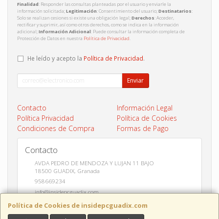
Finalidad
: Responder las consultas planteadas por el usuario y enviarle la
información solicitada;
Legitimación
: Consentimiento del usuario;
Destinatarios
:
Solo se realizan cesiones si existe una obligación legal;
Derechos
: Acceder,
rectificar y suprimir, así como otros derechos, como se indica en la información
adicional;
Información Adicional
: Puede consultar la información completa de
Protección de Datos en nuestra
Política de Privacidad
.
He leído y acepto la
Política de Privacidad
.
Enviar
Contacto
Información Legal
Política Privacidad
Política de Cookies
Condiciones de Compra
Formas de Pago
Contacto
AVDA PEDRO DE MENDOZA Y LUJAN 11 BAJO
18500
GUADIX
,
Granada
958669234
info@insidepcguadix.com
Política de Cookies de insidepcguadix.com