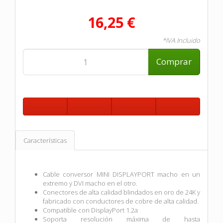
16,25 €
*IVA Incluido
Comprar
Características
Cable conversor MINI DISPLAYPORT macho en un
extremo y DVI macho en el otro.
Conectores de alta calidad blindados en oro de 24K y
fabricado con conductores de cobre de alta calidad.
Compatible con DisplayPort 1.2a
Soporta resolución máxima de hasta