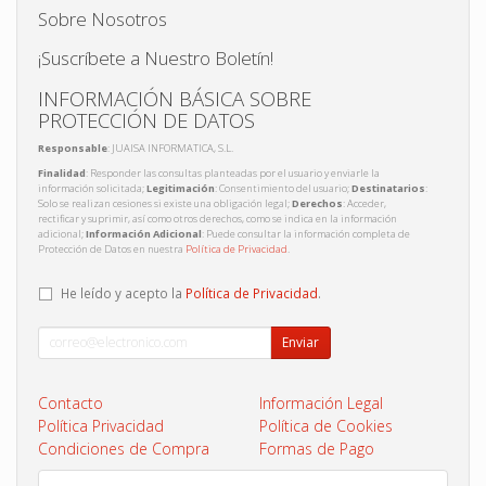
Sobre Nosotros
¡Suscríbete a Nuestro Boletín!
INFORMACIÓN BÁSICA SOBRE
PROTECCIÓN DE DATOS
Responsable
: JUAISA INFORMATICA, S.L.
Finalidad
: Responder las consultas planteadas por el usuario y enviarle la
información solicitada;
Legitimación
: Consentimiento del usuario;
Destinatarios
:
Solo se realizan cesiones si existe una obligación legal;
Derechos
: Acceder,
rectificar y suprimir, así como otros derechos, como se indica en la información
adicional;
Información Adicional
: Puede consultar la información completa de
Protección de Datos en nuestra
Política de Privacidad
.
He leído y acepto la
Política de Privacidad
.
Enviar
Contacto
Información Legal
Política Privacidad
Política de Cookies
Condiciones de Compra
Formas de Pago