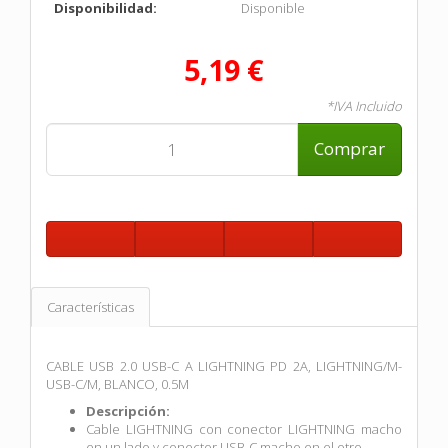
Disponibilidad:
Disponible
5,19 €
*IVA Incluido
Comprar
Características
CABLE USB 2.0 USB-C A LIGHTNING PD 2A, LIGHTNING/M-
USB-C/M, BLANCO, 0.5M
Descripción:
Cable LIGHTNING con conector LIGHTNING macho
en un lado y conector USB-C macho en el otro.