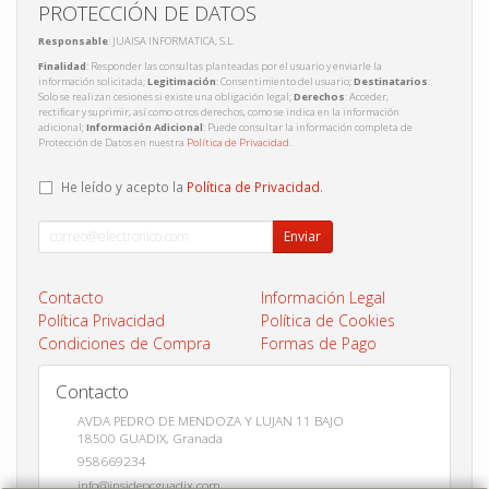
PROTECCIÓN DE DATOS
Responsable
: JUAISA INFORMATICA, S.L.
Finalidad
: Responder las consultas planteadas por el usuario y enviarle la
información solicitada;
Legitimación
: Consentimiento del usuario;
Destinatarios
:
Solo se realizan cesiones si existe una obligación legal;
Derechos
: Acceder,
rectificar y suprimir, así como otros derechos, como se indica en la información
adicional;
Información Adicional
: Puede consultar la información completa de
Protección de Datos en nuestra
Política de Privacidad
.
He leído y acepto la
Política de Privacidad
.
Enviar
Contacto
Información Legal
Política Privacidad
Política de Cookies
Condiciones de Compra
Formas de Pago
Contacto
AVDA PEDRO DE MENDOZA Y LUJAN 11 BAJO
18500
GUADIX
,
Granada
958669234
info@insidepcguadix.com