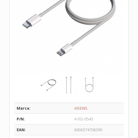
Marca:
AISENS
P/N:
A102-0543
EAN:
8436574706390