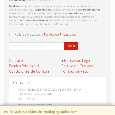
Responsable
: JUAISA INFORMATICA, S.L.
Finalidad
: Responder las consultas planteadas por el usuario y enviarle la
información solicitada;
Legitimación
: Consentimiento del usuario;
Destinatarios
:
Solo se realizan cesiones si existe una obligación legal;
Derechos
: Acceder,
rectificar y suprimir, así como otros derechos, como se indica en la información
adicional;
Información Adicional
: Puede consultar la información completa de
Protección de Datos en nuestra
Política de Privacidad
.
He leído y acepto la
Política de Privacidad
.
Enviar
Contacto
Información Legal
Política Privacidad
Política de Cookies
Condiciones de Compra
Formas de Pago
Contacto
AVDA PEDRO DE MENDOZA Y LUJAN 11 BAJO
18500
GUADIX
,
Granada
958669234
info@insidepcguadix.com
Política de Cookies de insidepcguadix.com