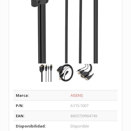
Marca:
AISENS
P/N:
A115-1007
EAN:
8435739904749
Disponibilidad:
Disponible