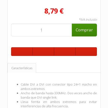
8,79 €
*IVA Incluido
Comprar
Características
Cable DVI a DVI con conector tipo 24+1 macho en
ambos extremos
Ancho de banda hasta 330MHz. Dos veces ancho de
banda que DVI single link.
Lleva ferrita en ambos extremos para evitar
interferencias de alta frecuencia.