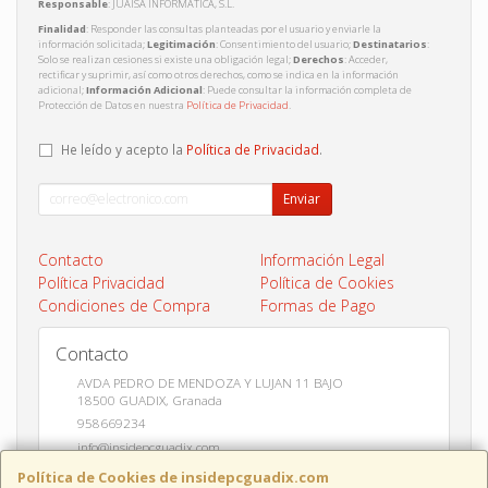
Responsable
: JUAISA INFORMATICA, S.L.
Finalidad
: Responder las consultas planteadas por el usuario y enviarle la
información solicitada;
Legitimación
: Consentimiento del usuario;
Destinatarios
:
Solo se realizan cesiones si existe una obligación legal;
Derechos
: Acceder,
rectificar y suprimir, así como otros derechos, como se indica en la información
adicional;
Información Adicional
: Puede consultar la información completa de
Protección de Datos en nuestra
Política de Privacidad
.
He leído y acepto la
Política de Privacidad
.
Enviar
Contacto
Información Legal
Política Privacidad
Política de Cookies
Condiciones de Compra
Formas de Pago
Contacto
AVDA PEDRO DE MENDOZA Y LUJAN 11 BAJO
18500
GUADIX
,
Granada
958669234
info@insidepcguadix.com
Política de Cookies de insidepcguadix.com