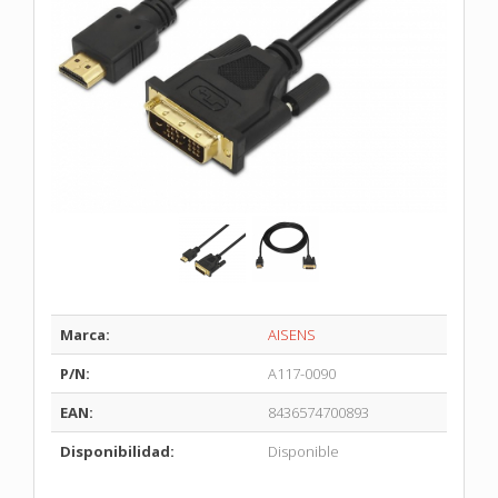
Marca:
AISENS
P/N:
A117-0090
EAN:
8436574700893
Disponibilidad:
Disponible