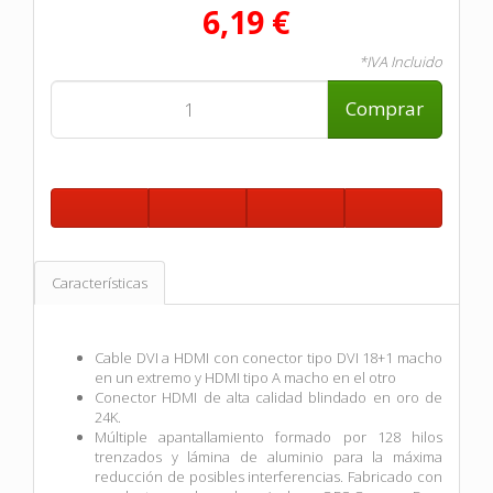
6,19 €
*IVA Incluido
Comprar
Características
Cable DVI a HDMI con conector tipo DVI 18+1 macho
en un extremo y HDMI tipo A macho en el otro
Conector HDMI de alta calidad blindado en oro de
24K.
Múltiple apantallamiento formado por 128 hilos
trenzados y lámina de aluminio para la máxima
reducción de posibles interferencias. Fabricado con