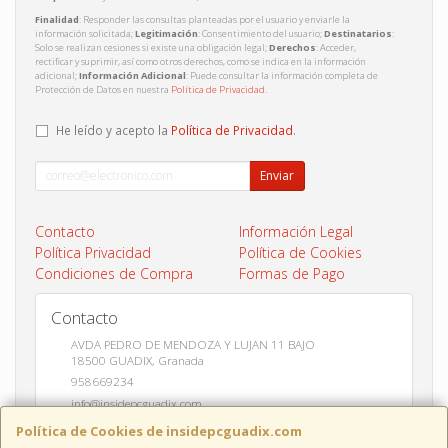
Finalidad
: Responder las consultas planteadas por el usuario y enviarle la
información solicitada;
Legitimación
: Consentimiento del usuario;
Destinatarios
:
Solo se realizan cesiones si existe una obligación legal;
Derechos
: Acceder,
rectificar y suprimir, así como otros derechos, como se indica en la información
adicional;
Información Adicional
: Puede consultar la información completa de
Protección de Datos en nuestra
Política de Privacidad
.
He leído y acepto la
Política de Privacidad
.
Enviar
Contacto
Información Legal
Política Privacidad
Política de Cookies
Condiciones de Compra
Formas de Pago
Contacto
AVDA PEDRO DE MENDOZA Y LUJAN 11 BAJO
18500
GUADIX
,
Granada
958669234
info@insidepcguadix.com
Política de Cookies de insidepcguadix.com