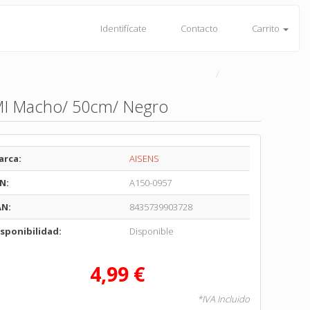
Identifícate
Contacto
Carrito
MI Macho/ 50cm/ Negro
arca:
AISENS
N:
A150-0957
AN:
8435739903728
sponibilidad:
Disponible
4,99 €
*IVA Incluido