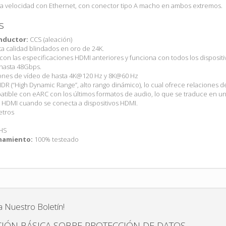
lta velocidad con Ethernet, con conector tipo A macho en ambos extremos.
s
onductor:
CCS (aleación)
a calidad blindados en oro de 24K.
on las especificaciones HDMI anteriores y funciona con todos los dispositi
hasta 48Gbps.
ones de vídeo de hasta 4K@120 Hz y 8K@60 Hz
R (“High Dynamic Range”, alto rango dinámico), lo cual ofrece relaciones de
ible con eARC con los últimos formatos de audio, lo que se traduce en un a
 HDMI cuando se conecta a dispositivos HDMI.
etros
HS
namiento:
100% testeado
a Nuestro Boletín!
IÓN BÁSICA SOBRE PROTECCIÓN DE DATOS