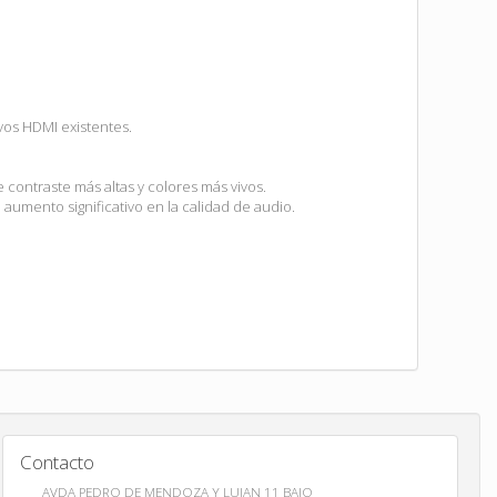
vos HDMI existentes.
 contraste más altas y colores más vivos.
umento significativo en la calidad de audio.
Contacto
AVDA PEDRO DE MENDOZA Y LUJAN 11 BAJO