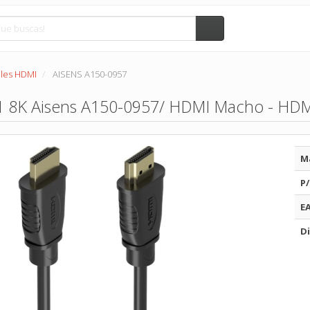
les HDMI
AISENS A150-0957
1 8K Aisens A150-0957/ HDMI Macho - HD
M
P/
E
Di