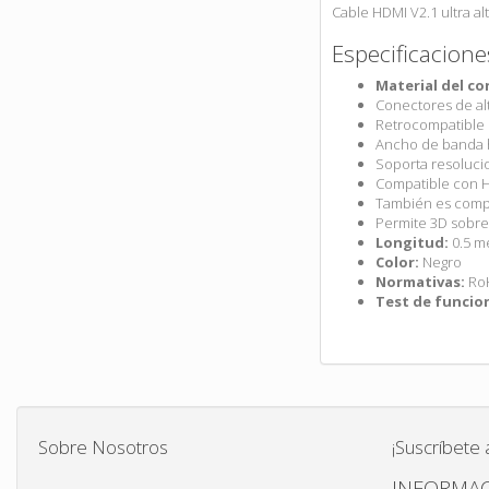
Cable HDMI V2.1 ultra a
Especificacione
Material del c
Conectores de alt
Retrocompatible c
Ancho de banda 
Soporta resoluci
Compatible con HD
También es compat
Permite 3D sobre
Longitud:
0.5 m
Color:
Negro
Normativas:
Ro
Test de funcio
Sobre Nosotros
¡Suscríbete 
INFORMAC