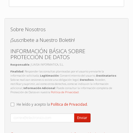
Sobre Nosotros
¡Suscríbete a Nuestro Boletín!
INFORMACIÓN BÁSICA SOBRE
PROTECCIÓN DE DATOS
Responsable
: JUAISA INFORMATICA, S.L.
Finalidad
: Responder las consultas planteadas por el usuario y enviarle la
información solicitada;
Legitimación
: Consentimiento del usuario;
Destinatarios
:
Solo se realizan cesiones si existe una obligación legal;
Derechos
: Acceder,
rectificar y suprimir, así como otros derechos, como se indica en la información
adicional;
Información Adicional
: Puede consultar la información completa de
Protección de Datos en nuestra
Política de Privacidad
.
He leído y acepto la
Política de Privacidad
.
Enviar