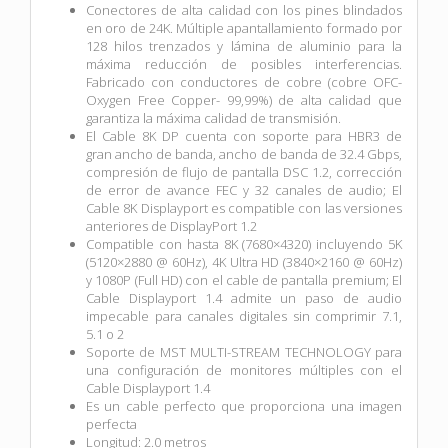
Conectores de alta calidad con los pines blindados
en oro de 24K. Múltiple apantallamiento formado por
128 hilos trenzados y lámina de aluminio para la
máxima reducción de posibles interferencias.
Fabricado con conductores de cobre (cobre OFC-
Oxygen Free Copper- 99,99%) de alta calidad que
garantiza la máxima calidad de transmisión.
El Cable 8K DP cuenta con soporte para HBR3 de
gran ancho de banda, ancho de banda de 32.4 Gbps,
compresión de flujo de pantalla DSC 1.2, corrección
de error de avance FEC y 32 canales de audio; El
Cable 8K Displayport es compatible con las versiones
anteriores de DisplayPort 1.2
Compatible con hasta 8K (7680×4320) incluyendo 5K
(5120×2880 @ 60Hz), 4K Ultra HD (3840×2160 @ 60Hz)
y 1080P (Full HD) con el cable de pantalla premium; El
Cable Displayport 1.4 admite un paso de audio
impecable para canales digitales sin comprimir 7.1,
5.1 o 2
Soporte de MST MULTI-STREAM TECHNOLOGY para
una configuración de monitores múltiples con el
Cable Displayport 1.4
Es un cable perfecto que proporciona una imagen
perfecta
Longitud: 2.0 metros