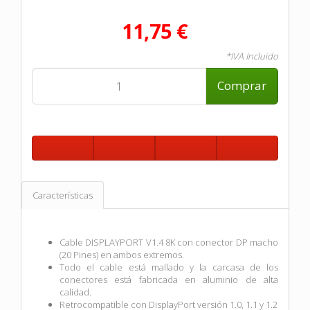
11,75 €
*IVA Incluido
Comprar
Características
Cable DISPLAYPORT V1.4 8K con conector DP macho
(20 Pines) en ambos extremos.
Todo el cable está mallado y la carcasa de los
conectores está fabricada en aluminio de alta
calidad.
Retrocompatible con DisplayPort versión 1.0, 1.1 y 1.2