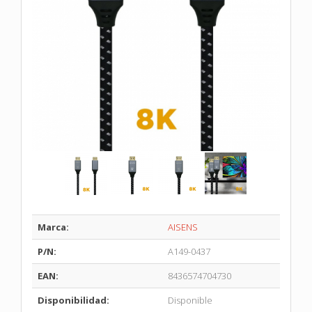
Marca:
AISENS
P/N:
A149-0437
EAN:
8436574704730
Disponibilidad:
Disponible