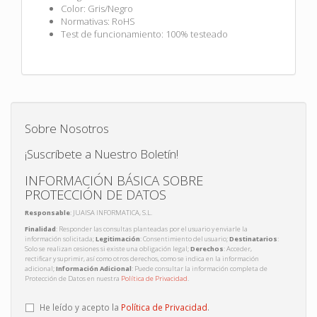
Color: Gris/Negro
Normativas: RoHS
Test de funcionamiento: 100% testeado
Sobre Nosotros
¡Suscríbete a Nuestro Boletín!
INFORMACIÓN BÁSICA SOBRE
PROTECCIÓN DE DATOS
Responsable
: JUAISA INFORMATICA, S.L.
Finalidad
: Responder las consultas planteadas por el usuario y enviarle la
información solicitada;
Legitimación
: Consentimiento del usuario;
Destinatarios
:
Solo se realizan cesiones si existe una obligación legal;
Derechos
: Acceder,
rectificar y suprimir, así como otros derechos, como se indica en la información
adicional;
Información Adicional
: Puede consultar la información completa de
Protección de Datos en nuestra
Política de Privacidad
.
He leído y acepto la
Política de Privacidad
.