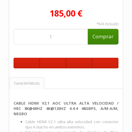
185,00 €
*IVA Incluido
Comprar
Características
CABLE HDMI V2.1 AOC ULTRA ALTA VELOCIDAD /
HEC 8K@60HZ 4K@120HZ 4:4:4 48GBPS, A/M-A/M,
NEGRO
Cable HDMI V2.1 ultra alta velocidad con conector
tipo A macho en ambos extremos.