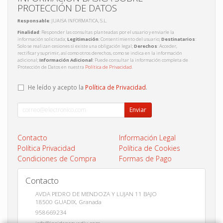
PROTECCIÓN DE DATOS
Responsable
: JUAISA INFORMATICA, S.L.
Finalidad
: Responder las consultas planteadas por el usuario y enviarle la
información solicitada;
Legitimación
: Consentimiento del usuario;
Destinatarios
:
Solo se realizan cesiones si existe una obligación legal;
Derechos
: Acceder,
rectificar y suprimir, así como otros derechos, como se indica en la información
adicional;
Información Adicional
: Puede consultar la información completa de
Protección de Datos en nuestra
Política de Privacidad
.
He leído y acepto la
Política de Privacidad
.
Enviar
Contacto
Información Legal
Política Privacidad
Política de Cookies
Condiciones de Compra
Formas de Pago
Contacto
AVDA PEDRO DE MENDOZA Y LUJAN 11 BAJO
18500
GUADIX
,
Granada
958669234
info@insidepcguadix.com