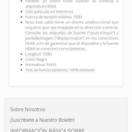
Permite 3D sobre HDMI cuando se conecta a
dispositivos HDMI.
Sólo para uso en interiores
Fuerza de tensión máxima: 100N
Nota: Este cable tiene un diseño unidireccional que
requiere que sea instalado en la dirección correcta.
Consulte las etiquetas de fuente ("source/input") y
pantalla/imagen ("display/output") en los conectores
HDMI, a fin de garantizar que el dispositivo y la fuente
HDMI se conecten correctamente.
Longitud: 100M
Color: Negro
Normativas: RoHS
Test de funcionamiento: 100% testeado
Sobre Nosotros
¡Suscríbete a Nuestro Boletín!
INFORMACIÓN BÁSICA SOBRE