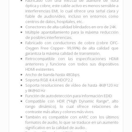
Fabricado con una mezcla de alambre de fibra
óptica y cobre, este cable activo es menos sensible a
interferencias EMI, lo cual ofrece una señal clara y
fiable de audio/vídeo, incluso en entornos como
centros de datos, hospitales, etc.
Conectores de alta calidad blindados en oro de 24K.
Múltiple apantallamiento para la máxima reducción
de posibles interferencias.
Fabricado con conductores de cobre (cobre OFC-
Oxygen Free Copper- 99,99%) de alta calidad que
garantiza la máxima calidad de transmisión.
Retrocompatible con las especificaciones HDMI
anteriores y funciona con todos sus dispositivos
HDMI existentes.
Ancho de banda hasta 48Gbps.
Soporta RGB 4:4:4 HDCP2.2
Soporta resoluciones de vídeo de hasta 4K@120 Hz
y 8K@60 Hz
Función de autodetección para información EDID
Compatible con HDR ("High Dynamic Range", alto
rango dinámico), lo cual ofrece relaciones de
contraste más altas y colores más vivos.
También es compatible con eARC con los últimos
formatos de audio, lo que se traduce en un aumento
significativo en la calidad de audio.