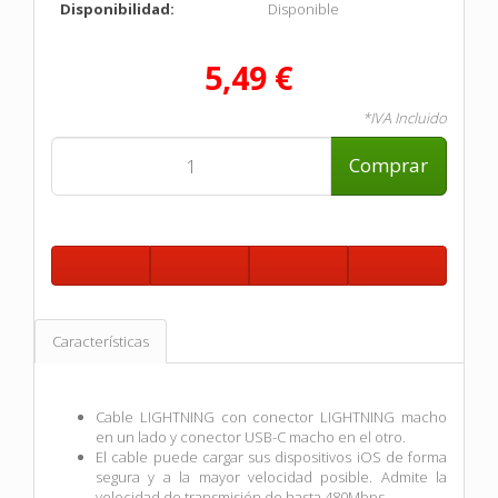
Disponibilidad:
Disponible
5,49 €
*IVA Incluido
Comprar
Características
Cable LIGHTNING con conector LIGHTNING macho
en un lado y conector USB-C macho en el otro.
El cable puede cargar sus dispositivos iOS de forma
segura y a la mayor velocidad posible. Admite la
velocidad de transmisión de hasta 480Mbps.