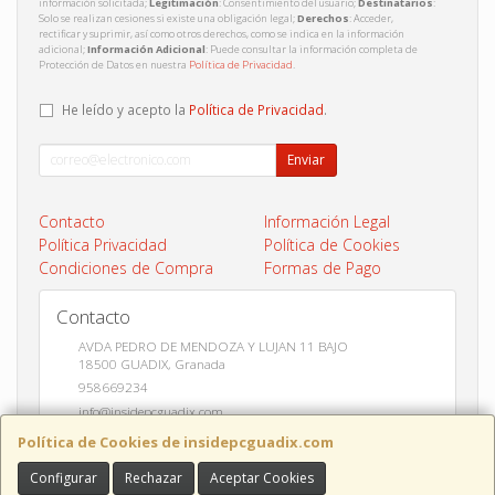
información solicitada;
Legitimación
: Consentimiento del usuario;
Destinatarios
:
Solo se realizan cesiones si existe una obligación legal;
Derechos
: Acceder,
rectificar y suprimir, así como otros derechos, como se indica en la información
adicional;
Información Adicional
: Puede consultar la información completa de
Protección de Datos en nuestra
Política de Privacidad
.
He leído y acepto la
Política de Privacidad
.
Enviar
Contacto
Información Legal
Política Privacidad
Política de Cookies
Condiciones de Compra
Formas de Pago
Contacto
AVDA PEDRO DE MENDOZA Y LUJAN 11 BAJO
18500
GUADIX
,
Granada
958669234
info@insidepcguadix.com
Política de Cookies de insidepcguadix.com
Configurar
Rechazar
Aceptar Cookies
Horario