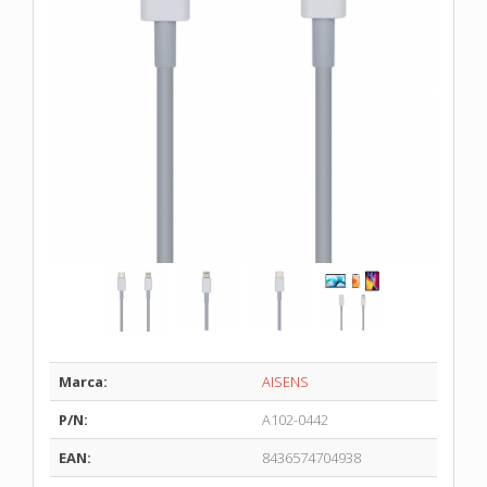
Marca:
AISENS
P/N:
A102-0442
EAN:
8436574704938