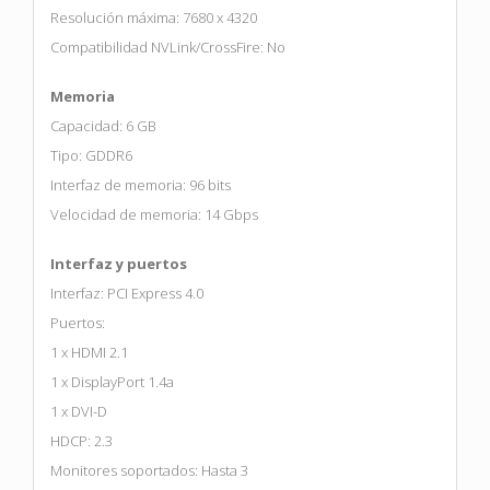
Resolución máxima: 7680 x 4320
Compatibilidad NVLink/CrossFire: No
Memoria
Capacidad: 6 GB
Tipo: GDDR6
Interfaz de memoria: 96 bits
Velocidad de memoria: 14 Gbps
Interfaz y puertos
Interfaz: PCI Express 4.0
Puertos:
1 x HDMI 2.1
1 x DisplayPort 1.4a
1 x DVI-D
HDCP: 2.3
Monitores soportados: Hasta 3