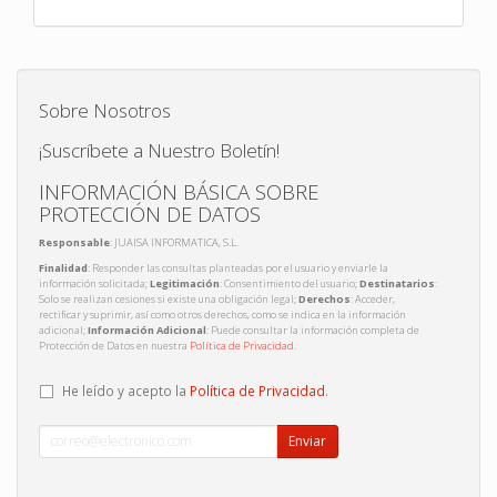
Sobre Nosotros
¡Suscríbete a Nuestro Boletín!
INFORMACIÓN BÁSICA SOBRE
PROTECCIÓN DE DATOS
Responsable
: JUAISA INFORMATICA, S.L.
Finalidad
: Responder las consultas planteadas por el usuario y enviarle la
información solicitada;
Legitimación
: Consentimiento del usuario;
Destinatarios
:
Solo se realizan cesiones si existe una obligación legal;
Derechos
: Acceder,
rectificar y suprimir, así como otros derechos, como se indica en la información
adicional;
Información Adicional
: Puede consultar la información completa de
Protección de Datos en nuestra
Política de Privacidad
.
He leído y acepto la
Política de Privacidad
.
Enviar