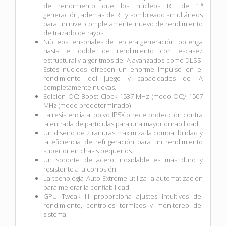
de rendimiento que los núcleos RT de 1.ª
generación, además de RT y sombreado simultáneos
para un nivel completamente nuevo de rendimiento
de trazado de rayos.
Núcleos tensoriales de tercera generación: obtenga
hasta el doble de rendimiento con escasez
estructural y algoritmos de IA avanzados como DLSS.
Estos núcleos ofrecen un enorme impulso en el
rendimiento del juego y capacidades de IA
completamente nuevas.
Edición OC: Boost Clock 1537 MHz (modo OC)/ 1507
MHz (modo predeterminado)
La resistencia al polvo IP5X ofrece protección contra
la entrada de partículas para una mayor durabilidad.
Un diseño de 2 ranuras maximiza la compatibilidad y
la eficiencia de refrigeración para un rendimiento
superior en chasis pequeños.
Un soporte de acero inoxidable es más duro y
resistente a la corrosión.
La tecnología Auto-Extreme utiliza la automatización
para mejorar la confiabilidad.
GPU Tweak III proporciona ajustes intuitivos del
rendimiento, controles térmicos y monitoreo del
sistema.