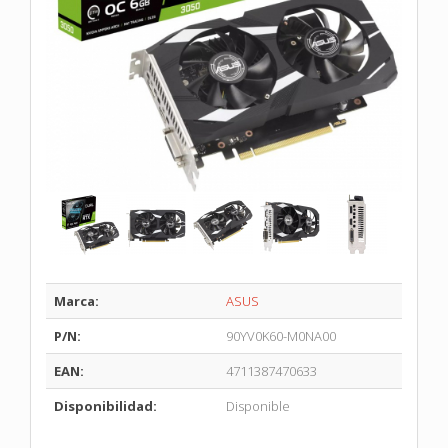
Marca:
ASUS
P/N:
90YV0K60-M0NA00
EAN:
4711387470633
Disponibilidad:
Disponible