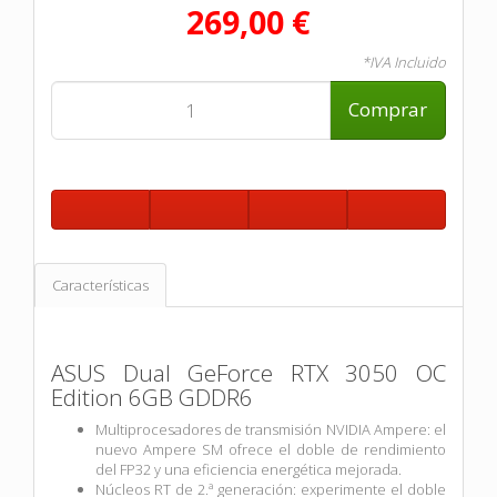
269,00 €
*IVA Incluido
Comprar
Características
ASUS Dual GeForce RTX 3050 OC
Edition 6GB GDDR6
Multiprocesadores de transmisión NVIDIA Ampere: el
nuevo Ampere SM ofrece el doble de rendimiento
del FP32 y una eficiencia energética mejorada.
Núcleos RT de 2.ª generación: experimente el doble