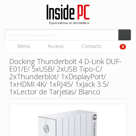
Menú
Acceso
Contacto
0
Docking Thunderbolt 4 D-Link DUF-
E01/E/ 5xUSB/ 2xUSB Tipo-C/
2xThunderblot/ 1xDisplayPort/
1xHDMI 4K/ 1xRJ45/ 1xJack 3.5/
1xLector de Tarjetas/ Blanco