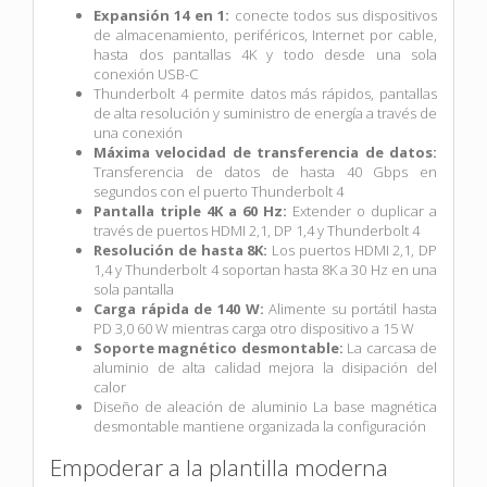
Expansión 14 en 1:
conecte todos sus dispositivos
de almacenamiento, periféricos, Internet por cable,
hasta dos pantallas 4K y todo desde una sola
conexión USB-C
Thunderbolt 4 permite datos más rápidos, pantallas
de alta resolución y suministro de energía a través de
una conexión
Máxima velocidad de transferencia de datos:
Transferencia de datos de hasta 40 Gbps en
segundos con el puerto Thunderbolt 4
Pantalla triple 4K a 60 Hz:
Extender o duplicar a
través de puertos HDMI 2,1, DP 1,4 y Thunderbolt 4
Resolución de hasta 8K:
Los puertos HDMI 2,1, DP
1,4 y Thunderbolt 4 soportan hasta 8K a 30 Hz en una
sola pantalla
Carga rápida de 140 W:
Alimente su portátil hasta
PD 3,0 60 W mientras carga otro dispositivo a 15 W
Soporte magnético desmontable:
La carcasa de
aluminio de alta calidad mejora la disipación del
calor
Diseño de aleación de aluminio La base magnética
desmontable mantiene organizada la configuración
Empoderar a la plantilla moderna