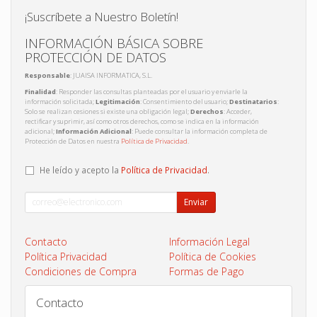
¡Suscríbete a Nuestro Boletín!
INFORMACIÓN BÁSICA SOBRE
PROTECCIÓN DE DATOS
Responsable
: JUAISA INFORMATICA, S.L.
Finalidad
: Responder las consultas planteadas por el usuario y enviarle la
información solicitada;
Legitimación
: Consentimiento del usuario;
Destinatarios
:
Solo se realizan cesiones si existe una obligación legal;
Derechos
: Acceder,
rectificar y suprimir, así como otros derechos, como se indica en la información
adicional;
Información Adicional
: Puede consultar la información completa de
Protección de Datos en nuestra
Política de Privacidad
.
He leído y acepto la
Política de Privacidad
.
Enviar
Contacto
Información Legal
Política Privacidad
Política de Cookies
Condiciones de Compra
Formas de Pago
Contacto