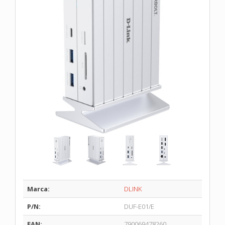
Marca:
DLINK
P/N:
DUF-E01/E
EAN:
790069478260