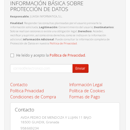
INFORMACIÓN BÁSICA SOBRE
PROTECCIÓN DE DATOS
Responsable
: JUAISA INFORMATICA, S.L.
Finalidad
: Responder las consultas planteadas por el usuario y enviarle la
información solicitada;
Legitimación
: Consentimiento del usuario;
Destinatarios
:
Solo se realizan cesiones si existe una obligación legal;
Derechos
: Acceder,
rectificar y suprimir, así como otros derechos, como se indica en la información
adicional;
Información Adicional
: Puede consultar la información completa de
Protección de Datos en nuestra
Política de Privacidad
.
He leído y acepto la
Política de Privacidad
.
Enviar
Contacto
Información Legal
Política Privacidad
Política de Cookies
Condiciones de Compra
Formas de Pago
Contacto
AVDA PEDRO DE MENDOZA Y LUJAN 11 BAJO
18500
GUADIX
,
Granada
958669234