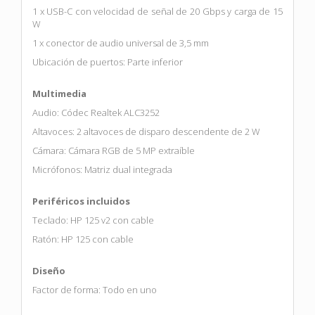
1 x USB-C con velocidad de señal de 20 Gbps y carga de 15
W
1 x conector de audio universal de 3,5 mm
Ubicación de puertos: Parte inferior
Multimedia
Audio: Códec Realtek ALC3252
Altavoces: 2 altavoces de disparo descendente de 2 W
Cámara: Cámara RGB de 5 MP extraíble
Micrófonos: Matriz dual integrada
Periféricos incluidos
Teclado: HP 125 v2 con cable
Ratón: HP 125 con cable
Diseño
Factor de forma: Todo en uno