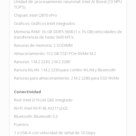
Unidad de procesamiento neuronal: Intel AI Boost (13 NPU
TOPS)
Chipset: Intel Q870 vPro
Gráficos: Gráficos Intel integrados
Memoria RAM: 16 GB DDR5-5600 (1 x 16 GB) velocidades de
transferencia de hasta 5600 MT/s
Ranuras de memoria: 2 SODIMM
Almacenamiento: 512 GB SSD PCIe NVMe M.2
Ranuras: 1 M.2 2230, 2 M.2 2280
Ranura WLAN: 1 M.2 2230 para combo WLAN y Bluetooth
Ranuras para almacenamiento: 2 M.2 2280 para SSD NVMe
Conectividad
Red: Intel I219-LM GbE integrado
Wi-Fi: Intel Wi-Fi 6E AX211 (2x2)
Bluetooth: Bluetooth 5.3
Puertos:
1 x USB-A con velocidad de señal de 10 Gbps