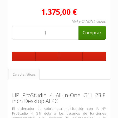
1.375,00 €
*IVA y CANON Incluido
Comprar
Características
HP ProStudio 4 All-in-One G1i 23.8
inch Desktop AI PC
El ordenador de sobremesa multifunción con IA HP
ProStudio 4 G1i dota a los usuarios de funciones
empresariales que mejoran la colaboración y la