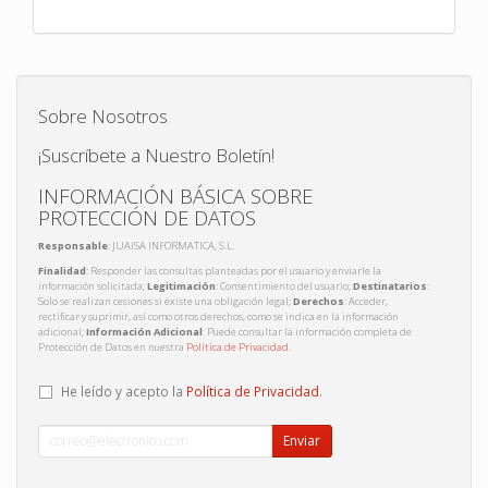
Sobre Nosotros
¡Suscríbete a Nuestro Boletín!
INFORMACIÓN BÁSICA SOBRE
PROTECCIÓN DE DATOS
Responsable
: JUAISA INFORMATICA, S.L.
Finalidad
: Responder las consultas planteadas por el usuario y enviarle la
información solicitada;
Legitimación
: Consentimiento del usuario;
Destinatarios
:
Solo se realizan cesiones si existe una obligación legal;
Derechos
: Acceder,
rectificar y suprimir, así como otros derechos, como se indica en la información
adicional;
Información Adicional
: Puede consultar la información completa de
Protección de Datos en nuestra
Política de Privacidad
.
He leído y acepto la
Política de Privacidad
.
Enviar