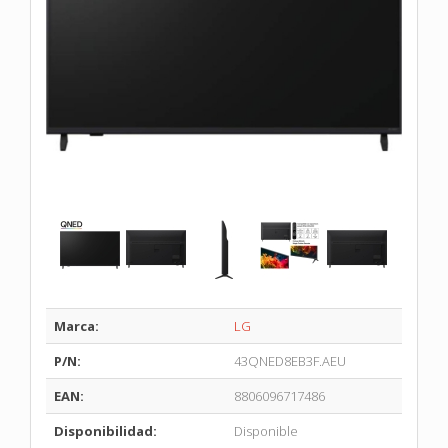
Marca:
LG
P/N:
43QNED8EB3F.AEU
EAN:
8806096717486
Disponibilidad:
Disponible