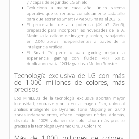
y 7 capas de seguridad LG Shield.
Evoluciona a mejor cada año: único sistema
operativo que se renueva completamente cada año
para que estrenes Smart TV webOS hasta el 20315.
El procesador de alta potencia (4K α7 Gen9),
preparado para incorporar las novedades de la IA.
Maximiza la calidad de imagen y sonido, trabajando
en 2.040 zonas independientes a través de la
Inteligencia Artificial.
El Smart TV perfecto para gaming: mejora la
experiencia gaming con fluidez VRR 60Hz,
duplicando hasta 120Hz gracias a Motion Booster
Tecnología exclusiva de LG con más
de 1.000 millones de colores, más
precisos
Los MiniLEDs de la tecnología exclusiva aportan mayor
intensidad, contraste y brillo en la imagen. Esto, unido al
análisis inteligente de Dynamic Tone Mapping en 2.040
zonas independientes, ofrece imágenes nítidas. Además,
disfruta del 100% volumen de color ahora más preciso
gracias a la tecnología Dynamic QNED Color Pro
Más de 1.000 millones de colores,