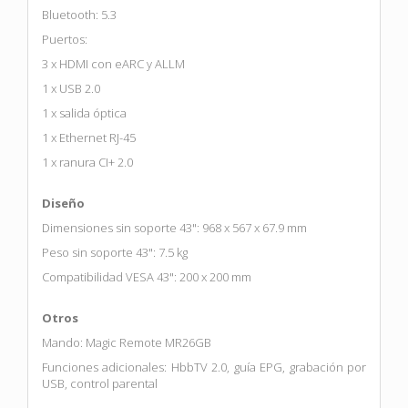
Bluetooth: 5.3
Puertos:
3 x HDMI con eARC y ALLM
1 x USB 2.0
1 x salida óptica
1 x Ethernet RJ-45
1 x ranura CI+ 2.0
Diseño
Dimensiones sin soporte 43": 968 x 567 x 67.9 mm
Peso sin soporte 43": 7.5 kg
Compatibilidad VESA 43": 200 x 200 mm
Otros
Mando: Magic Remote MR26GB
Funciones adicionales: HbbTV 2.0, guía EPG, grabación por
USB, control parental