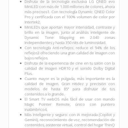
Disfruta de la tecnología exclusiva LG QNED evo
MiniLED con más de 1.000 millones de colores, ahora
más precisos1. Con tecnología Dynamic QNED Color
Pro y certificada con el 100% volumen de color por
Intertek2.
MiniLEDs que aportan mayor intensidad, contraste y
brillo en la imagen, junto al análisis inteligente de
Dynamic Tone Mapping en 2.040 zonas
independientes y hasta 350 nits de luminosidad.
Con tecnología Anti-reflejos: reduce el 94% de los
reflejos3 ofreciendo una gran calidad de imagen con
bajos reflejos.
Disfruta de la experiencia de cine en tu salón con la
calidad de imagen HDR10 y el sonido Dolby Digital
Plus.
Cuanto mayor es la pulgada, más importante es la
calidad de imagen. Gran nitidez y precisión con
modelos de hasta 85" para disfrutar de tus
contenidos a lo grande.
El Smart TV webOS más fácil de usar con mando
Magic Pointer Remote, único con puntero
inalámbrico4.
Más inteligente y seguro: con IA mejorada (Copilot y
Gemini), reconocimiento de voz, recomendación de
contenidos, asistente virtual, control del hogar ThinQ