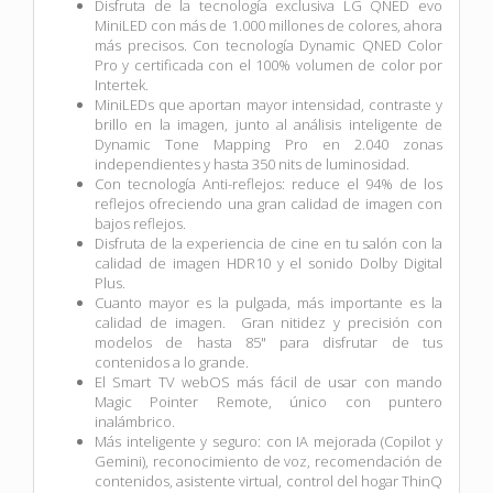
Disfruta de la tecnología exclusiva LG QNED evo
MiniLED con más de 1.000 millones de colores, ahora
más precisos. Con tecnología Dynamic QNED Color
Pro y certificada con el 100% volumen de color por
Intertek.
MiniLEDs que aportan mayor intensidad, contraste y
brillo en la imagen, junto al análisis inteligente de
Dynamic Tone Mapping Pro en 2.040 zonas
independientes y hasta 350 nits de luminosidad.
Con tecnología Anti-reflejos: reduce el 94% de los
reflejos ofreciendo una gran calidad de imagen con
bajos reflejos.
Disfruta de la experiencia de cine en tu salón con la
calidad de imagen HDR10 y el sonido Dolby Digital
Plus.
Cuanto mayor es la pulgada, más importante es la
calidad de imagen. Gran nitidez y precisión con
modelos de hasta 85" para disfrutar de tus
contenidos a lo grande.
El Smart TV webOS más fácil de usar con mando
Magic Pointer Remote, único con puntero
inalámbrico.
Más inteligente y seguro: con IA mejorada (Copilot y
Gemini), reconocimiento de voz, recomendación de
contenidos, asistente virtual, control del hogar ThinQ