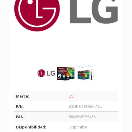
Marca:
LG
P/N:
65QNED83B6A.AEU
EAN:
8806096735466
Disponibilidad:
Disponible