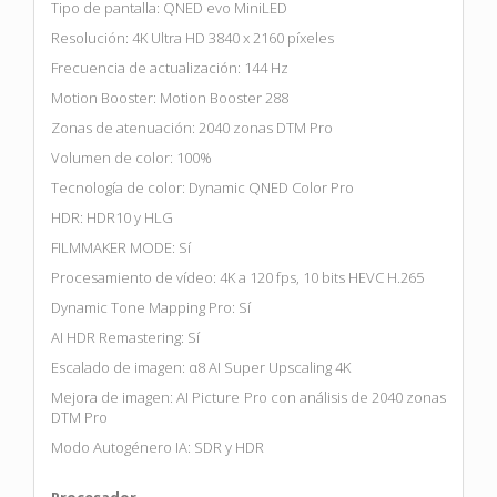
Tipo de pantalla: QNED evo MiniLED
Resolución: 4K Ultra HD 3840 x 2160 píxeles
Frecuencia de actualización: 144 Hz
Motion Booster: Motion Booster 288
Zonas de atenuación: 2040 zonas DTM Pro
Volumen de color: 100%
Tecnología de color: Dynamic QNED Color Pro
HDR: HDR10 y HLG
FILMMAKER MODE: Sí
Procesamiento de vídeo: 4K a 120 fps, 10 bits HEVC H.265
Dynamic Tone Mapping Pro: Sí
AI HDR Remastering: Sí
Escalado de imagen: α8 AI Super Upscaling 4K
Mejora de imagen: AI Picture Pro con análisis de 2040 zonas
DTM Pro
Modo Autogénero IA: SDR y HDR
Procesador