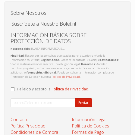
Sobre Nosotros
¡Suscríbete a Nuestro Boletín!
INFORMACIÓN BÁSICA SOBRE
PROTECCIÓN DE DATOS
Responsable
: JUAISA INFORMATICA, S.L.
Finalidad
: Responder las consultas planteadas por el usuario y enviarle la
información solicitada;
Legitimación
: Consentimiento del usuario;
Destinatarios
:
Solo se realizan cesiones si existe una obligación legal;
Derechos
: Acceder,
rectificar y suprimir, así como otros derechos, como se indica en la información
adicional;
Información Adicional
: Puede consultar la información completa de
Protección de Datos en nuestra
Política de Privacidad
.
He leído y acepto la
Política de Privacidad
.
Enviar
Contacto
Información Legal
Política Privacidad
Política de Cookies
Condiciones de Compra
Formas de Pago