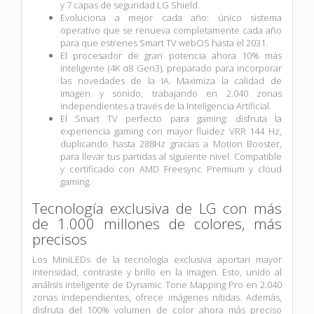
y 7 capas de seguridad LG Shield.
Evoluciona a mejor cada año: único sistema
operativo que se renueva completamente cada año
para que estrenes Smart TV webOS hasta el 2031.
El procesador de gran potencia ahora 10% más
inteligente (4K α8 Gen3), preparado para incorporar
las novedades de la IA. Maximiza la calidad de
imagen y sonido, trabajando en 2.040 zonas
independientes a través de la Inteligencia Artificial.
El Smart TV perfecto para gaming: disfruta la
experiencia gaming con mayor fluidez VRR 144 Hz,
duplicando hasta 288Hz gracias a Motion Booster,
para llevar tus partidas al siguiente nivel. Compatible
y certificado con AMD Freesync Premium y cloud
gaming.
Tecnología exclusiva de LG con más
de 1.000 millones de colores, más
precisos
Los MiniLEDs de la tecnología exclusiva aportan mayor
intensidad, contraste y brillo en la imagen. Esto, unido al
análisis inteligente de Dynamic Tone Mapping Pro en 2.040
zonas independientes, ofrece imágenes nítidas. Además,
disfruta del 100% volumen de color ahora más preciso