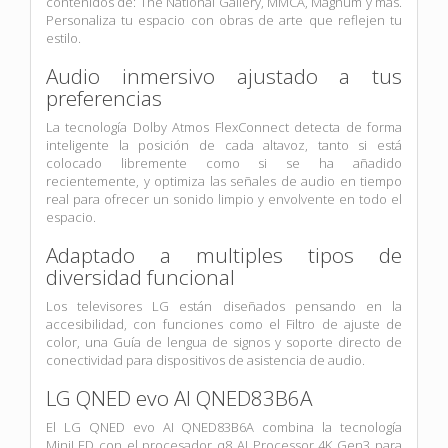
contenidos de: The National Gallery, MMCA, Magnum y más.
Personaliza tu espacio con obras de arte que reflejen tu
estilo.
Audio inmersivo ajustado a tus
preferencias
La tecnología Dolby Atmos FlexConnect detecta de forma
inteligente la posición de cada altavoz, tanto si está
colocado libremente como si se ha añadido
recientemente, y optimiza las señales de audio en tiempo
real para ofrecer un sonido limpio y envolvente en todo el
espacio.
Adaptado a multiples tipos de
diversidad funcional
Los televisores LG están diseñados pensando en la
accesibilidad, con funciones como el Filtro de ajuste de
color, una Guía de lengua de signos y soporte directo de
conectividad para dispositivos de asistencia de audio.
LG QNED evo AI QNED83B6A
El LG QNED evo AI QNED83B6A combina la tecnología
MiniLED con el procesador α8 AI Processor 4K Gen3 para