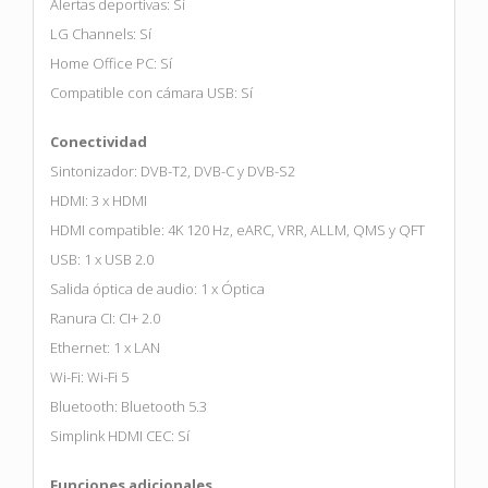
Alertas deportivas: Sí
LG Channels: Sí
Home Office PC: Sí
Compatible con cámara USB: Sí
Conectividad
Sintonizador: DVB-T2, DVB-C y DVB-S2
HDMI: 3 x HDMI
HDMI compatible: 4K 120 Hz, eARC, VRR, ALLM, QMS y QFT
USB: 1 x USB 2.0
Salida óptica de audio: 1 x Óptica
Ranura CI: CI+ 2.0
Ethernet: 1 x LAN
Wi-Fi: Wi-Fi 5
Bluetooth: Bluetooth 5.3
Simplink HDMI CEC: Sí
Funciones adicionales