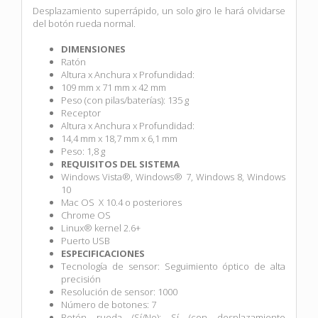
Desplazamiento superrápido, un solo giro le hará olvidarse
del botón rueda normal.
DIMENSIONES
Ratón
Altura x Anchura x Profundidad:
109 mm x 71 mm x 42 mm
Peso (con pilas/baterías): 135 g
Receptor
Altura x Anchura x Profundidad:
14,4 mm x 18,7 mm x 6,1 mm
Peso: 1,8 g
REQUISITOS DEL SISTEMA
Windows Vista®, Windows® 7, Windows 8, Windows
10
Mac OS X 10.4 o posteriores
Chrome OS
Linux® kernel 2.6+
Puerto USB
ESPECIFICACIONES
Tecnología de sensor: Seguimiento óptico de alta
precisión
Resolución de sensor: 1000
Número de botones: 7
Botón rueda (Sí/No): Sí (con desplazamiento