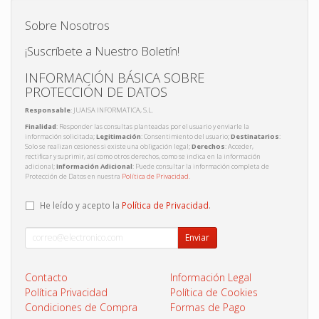
Sobre Nosotros
¡Suscríbete a Nuestro Boletín!
INFORMACIÓN BÁSICA SOBRE
PROTECCIÓN DE DATOS
Responsable
: JUAISA INFORMATICA, S.L.
Finalidad
: Responder las consultas planteadas por el usuario y enviarle la
información solicitada;
Legitimación
: Consentimiento del usuario;
Destinatarios
:
Solo se realizan cesiones si existe una obligación legal;
Derechos
: Acceder,
rectificar y suprimir, así como otros derechos, como se indica en la información
adicional;
Información Adicional
: Puede consultar la información completa de
Protección de Datos en nuestra
Política de Privacidad
.
He leído y acepto la
Política de Privacidad
.
Enviar
Contacto
Información Legal
Política Privacidad
Política de Cookies
Condiciones de Compra
Formas de Pago