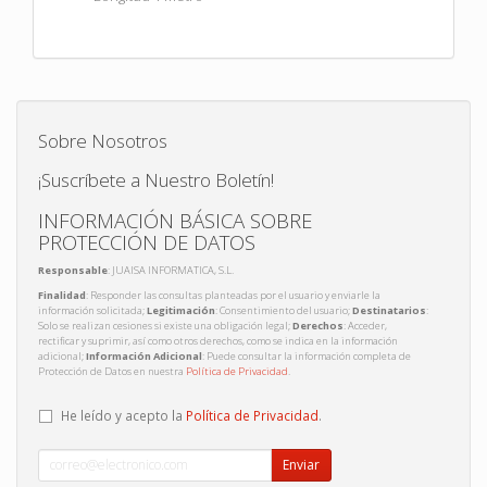
Sobre Nosotros
¡Suscríbete a Nuestro Boletín!
INFORMACIÓN BÁSICA SOBRE
PROTECCIÓN DE DATOS
Responsable
: JUAISA INFORMATICA, S.L.
Finalidad
: Responder las consultas planteadas por el usuario y enviarle la
información solicitada;
Legitimación
: Consentimiento del usuario;
Destinatarios
:
Solo se realizan cesiones si existe una obligación legal;
Derechos
: Acceder,
rectificar y suprimir, así como otros derechos, como se indica en la información
adicional;
Información Adicional
: Puede consultar la información completa de
Protección de Datos en nuestra
Política de Privacidad
.
He leído y acepto la
Política de Privacidad
.
Enviar