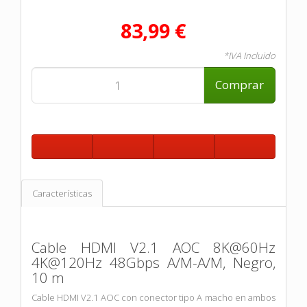
83,99 €
*IVA Incluido
Comprar
Características
Cable HDMI V2.1 AOC 8K@60Hz
4K@120Hz 48Gbps A/M-A/M, Negro,
10 m
Cable HDMI V2.1 AOC con conector tipo A macho en ambos