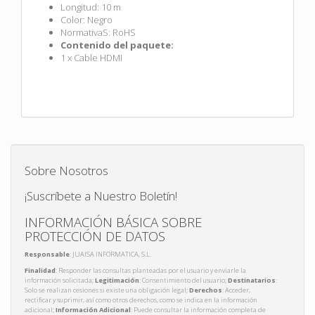
Longitud: 10 m
Color: Negro
NormativaS: RoHS
Contenido del paquete:
1 x Cable HDMI
Sobre Nosotros
¡Suscríbete a Nuestro Boletín!
INFORMACIÓN BÁSICA SOBRE
PROTECCIÓN DE DATOS
Responsable
: JUAISA INFORMATICA, S.L.
Finalidad
: Responder las consultas planteadas por el usuario y enviarle la
información solicitada;
Legitimación
: Consentimiento del usuario;
Destinatarios
:
Solo se realizan cesiones si existe una obligación legal;
Derechos
: Acceder,
rectificar y suprimir, así como otros derechos, como se indica en la información
adicional;
Información Adicional
: Puede consultar la información completa de