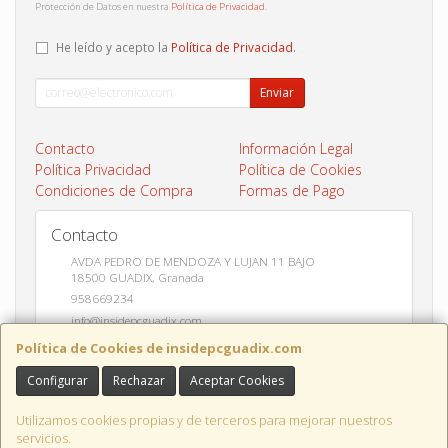
Protección de Datos en nuestra
Política de Privacidad
.
He leído y acepto la
Política de Privacidad
.
Enviar
Contacto
Información Legal
Política Privacidad
Política de Cookies
Condiciones de Compra
Formas de Pago
Contacto
AVDA PEDRO DE MENDOZA Y LUJAN 11 BAJO
18500
GUADIX
,
Granada
958669234
info@insidepcguadix.com
Política de Cookies de insidepcguadix.com
Configurar
Rechazar
Aceptar Cookies
Horario
L-V 9:30 a 14:00 / 17:00 a 20:30
Utilizamos cookies propias y de terceros para mejorar nuestros
servicios.