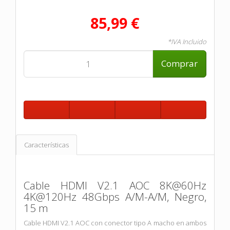
85,99 €
*IVA Incluido
Comprar
Características
Cable HDMI V2.1 AOC 8K@60Hz
4K@120Hz 48Gbps A/M-A/M, Negro,
15 m
Cable HDMI V2.1 AOC con conector tipo A macho en ambos