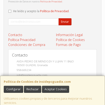
Protección de Datos en nuestra
Política de Privacidad
.
He leído y acepto la
Política de Privacidad
.
Enviar
Contacto
Información Legal
Política Privacidad
Política de Cookies
Condiciones de Compra
Formas de Pago
Contacto
AVDA PEDRO DE MENDOZA Y LUJAN 11 BAJO
18500
GUADIX
,
Granada
958669234
info@insidepcguadix.com
Política de Cookies de insidepcguadix.com
Configurar
Rechazar
Aceptar Cookies
Horario
L-V 9:30 a 14:00 / 17:00 a 20:30
Utilizamos cookies propias y de terceros para mejorar nuestros
servicios.