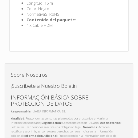
Longitud: 15 m
Color: Negro
NormativaS: RoHS
Contenido del paquete:
1 x Cable HDMI
Sobre Nosotros
¡Suscríbete a Nuestro Boletín!
INFORMACIÓN BÁSICA SOBRE
PROTECCIÓN DE DATOS
Responsable
: JUAISA INFORMATICA, S.L.
Finalidad
: Responder las consultas planteadas por el usuario y enviarle la
información solicitada;
Legitimación
: Consentimiento del usuario;
Destinatarios
:
Solo se realizan cesiones si existe una obligación legal;
Derechos
: Acceder,
rectificar y suprimir, así como otros derechos, como se indica en la información
adicional;
Información Adicional
: Puede consultar la información completa de