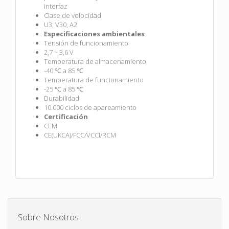
interfaz
Clase de velocidad
U3, V30, A2
Especificaciones ambientales
Tensión de funcionamiento
2,7 ~ 3,6 V
Temperatura de almacenamiento
-40 ℃ a 85 ℃
Temperatura de funcionamiento
-25 ℃ a 85 ℃
Durabilidad
10.000 ciclos de apareamiento
Certificación
CEM
CE(UKCA)/FCC/VCCI/RCM
Sobre Nosotros