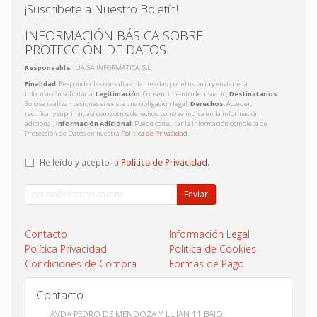
¡Suscríbete a Nuestro Boletín!
INFORMACIÓN BÁSICA SOBRE
PROTECCIÓN DE DATOS
Responsable
: JUAISA INFORMATICA, S.L.
Finalidad
: Responder las consultas planteadas por el usuario y enviarle la
información solicitada;
Legitimación
: Consentimiento del usuario;
Destinatarios
:
Solo se realizan cesiones si existe una obligación legal;
Derechos
: Acceder,
rectificar y suprimir, así como otros derechos, como se indica en la información
adicional;
Información Adicional
: Puede consultar la información completa de
Protección de Datos en nuestra
Política de Privacidad
.
He leído y acepto la
Política de Privacidad
.
Enviar
Contacto
Información Legal
Política Privacidad
Política de Cookies
Condiciones de Compra
Formas de Pago
Contacto
AVDA PEDRO DE MENDOZA Y LUJAN 11 BAJO