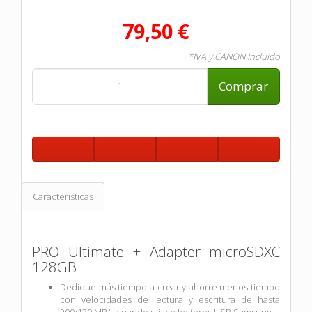
79,50 €
*IVA y CANON Incluido
Comprar
Características
PRO Ultimate + Adapter microSDXC
128GB
Dedique más tiempo a crear y ahorre menos tiempo
con velocidades de lectura y escritura de hasta
200/130 MB/s cuando utilice lectores USB Samsung.