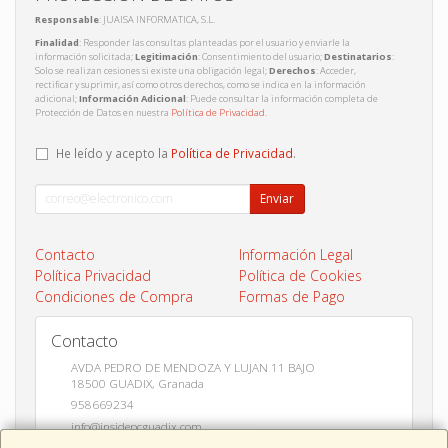
Responsable
: JUAISA INFORMATICA, S.L.
Finalidad
: Responder las consultas planteadas por el usuario y enviarle la
información solicitada;
Legitimación
: Consentimiento del usuario;
Destinatarios
:
Solo se realizan cesiones si existe una obligación legal;
Derechos
: Acceder,
rectificar y suprimir, así como otros derechos, como se indica en la información
adicional;
Información Adicional
: Puede consultar la información completa de
Protección de Datos en nuestra
Política de Privacidad
.
He leído y acepto la
Política de Privacidad
.
Enviar
Contacto
Información Legal
Política Privacidad
Política de Cookies
Condiciones de Compra
Formas de Pago
Contacto
AVDA PEDRO DE MENDOZA Y LUJAN 11 BAJO
18500
GUADIX
,
Granada
958669234
info@insidepcguadix.com