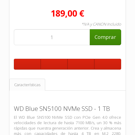
189,00 €
*IVA y CANON Incluido
Comprar
Características
WD Blue SN5100 NVMe SSD - 1 TB
El WD Blue SN5100 NVMe SSD con PCIe Gen 4.0 ofrece
velocidades de lectura de hasta 7100 MB/s, un 30 % más
rápidas que nuestra generación anterior. Crea y almacena
más con capacidades de hasta 4 TB en M.2 2280,