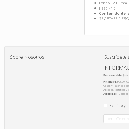
Fondo - 23,3 mm
Peso - 4 g
Contenido de la
SPC ETHER 2 PRO, 
Sobre Nosotros
¡Suscríbete 
INFORMAC
Responsable
: JUA
Finalidad
: Responde
Consentimiento del 
Acceder, rectificar y
Adicional
: Puede co
He leído y 