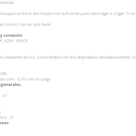
biental.
 busques el móvil: dos toques son suficientes para descolgar o colgar. Si n
 el control. Con un solo dedo.
 y conexión
HFP, A2DP, AVRCP
es. Asistente de voz. Conectividad con dos dispositivos simultáneamente. S
 26h
ucción - 6,5 h con un carga
 generales
- Sí
o
ca - Sí
peso