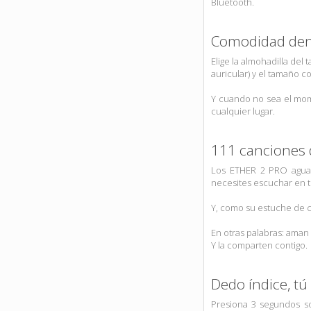
Bluetooth.
Comodidad dent
Elige la almohadilla del 
auricular) y el tamaño 
Y cuando no sea el mome
cualquier lugar.
111 canciones d
Los ETHER 2 PRO aguan
necesites escuchar en t
Y, como su estuche de ca
En otras palabras: aman l
Y la comparten contigo.
Dedo índice, t
Presiona 3 segundos sob