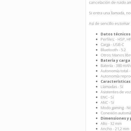
cancelación de ruido am
Si entra una llamada, no
Así de sencillo es tomar
Datos técnicos
Perfiles: - HSP, 
Carga - USB-C
Bluetooth - 5.2
Otros: Manos libr
Batería y carga
Batería - 380 mAh
Autonomía total -
Autonomía reprod
Características
Llamadas - Sí
Asistentes de voz 
ENC - Sí
ANC - Sí
Modo gaming - N
Conexión automáti
Dimensiones y 
Alto - 32 mm
Ancho - 21,2 mm