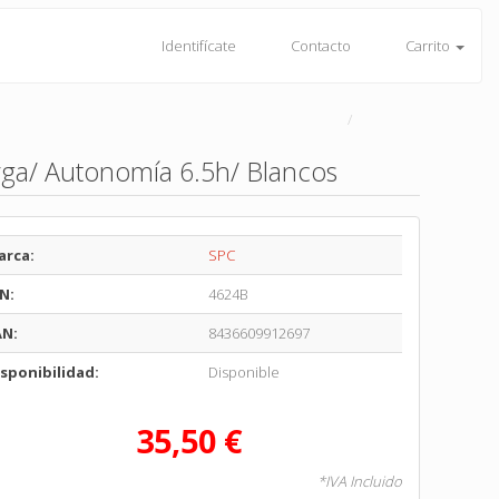
Identifícate
Contacto
Carrito
rga/ Autonomía 6.5h/ Blancos
arca:
SPC
N:
4624B
AN:
8436609912697
sponibilidad:
Disponible
35,50 €
*IVA Incluido