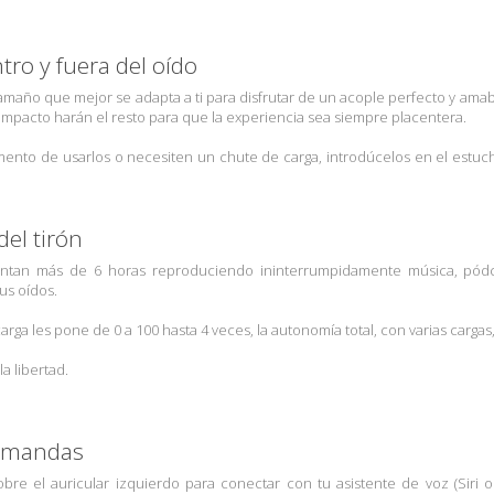
ro y fuera del oído
tamaño que mejor se adapta a ti para disfrutar de un acople perfecto y amable.
compacto harán el resto para que la experiencia sea siempre placentera.
nto de usarlos o necesiten un chute de carga, introdúcelos en el estuche
el tirón
tan más de 6 horas reproduciendo ininterrumpidamente música, pódcas
us oídos.
rga les pone de 0 a 100 hasta 4 veces, la autonomía total, con varias cargas,
a libertad.
ú mandas
re el auricular izquierdo para conectar con tu asistente de voz (Siri o