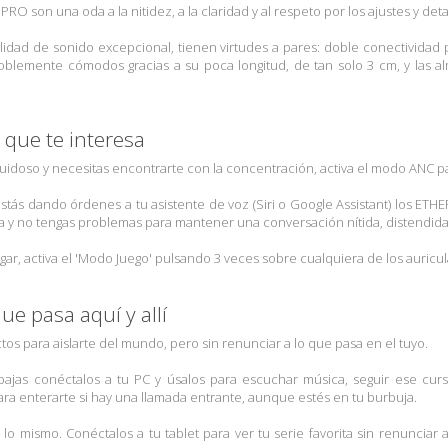
PRO son una oda a la nitidez, a la claridad y al respeto por los ajustes y det
dad de sonido excepcional, tienen virtudes a pares: doble conectividad p
blemente cómodos gracias a su poca longitud, de tan solo 3 cm, y las al
 que te interesa
ruidoso y necesitas encontrarte con la concentración, activa el modo ANC p
estás dando órdenes a tu asistente de voz (Siri o Google Assistant) los E
na y no tengas problemas para mantener una conversación nítida, distendida 
 jugar, activa el 'Modo Juego' pulsando 3 veces sobre cualquiera de los auricu
ue pasa aquí y allí
os para aislarte del mundo, pero sin renunciar a lo que pasa en el tuyo.
bajas conéctalos a tu PC y úsalos para escuchar música, seguir ese curso
ara enterarte si hay una llamada entrante, aunque estés en tu burbuja.
 lo mismo. Conéctalos a tu tablet para ver tu serie favorita sin renunciar 