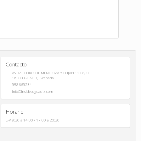
Contacto
AVDA PEDRO DE MENDOZA Y LUJAN 11 BAJO
18500
GUADIX
,
Granada
958669234
info@insidepcguadix.com
Horario
L-V 9:30 a 14:00 / 17:00 a 20:30