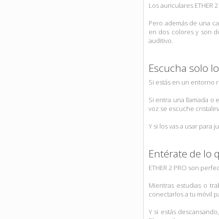
Los auriculares ETHER 2 
Pero además de una cali
en dos colores y son do
auditivo.
Escucha solo lo
Si estás en un entorno 
Si entra una llamada o 
voz se escuche cristali
Y si los vas a usar para
Entérate de lo q
ETHER 2 PRO son perfect
Mientras estudias o tra
conectarlos a tu móvil p
Y si estás descansando,