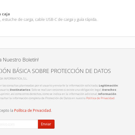
 caja
estuche de carga, cable USB-C de carga y guía rápida.
a Nuestro Boletín!
IÓN BÁSICA SOBRE PROTECCIÓN DE DATOS
ISA INFORMATICA, S.L.
r las consultas planteadas por el usuario y enviarle la información solicitada;
Legitimación
:
usuario;
Destinatarios
: Solo se realizan cesiones si existe una obligación legal;
Derechos
:
 suprimir, así como otros derechos, como se indica en la información adicional;
Información
nsultar la información completa de Protección de Datos en nuestra
Política de Privacidad
.
acepto la
Política de Privacidad
.
Enviar