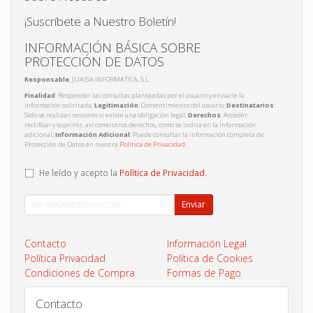
¡Suscríbete a Nuestro Boletín!
INFORMACIÓN BÁSICA SOBRE
PROTECCIÓN DE DATOS
Responsable
: JUAISA INFORMATICA, S.L.
Finalidad
: Responder las consultas planteadas por el usuario y enviarle la
información solicitada;
Legitimación
: Consentimiento del usuario;
Destinatarios
:
Solo se realizan cesiones si existe una obligación legal;
Derechos
: Acceder,
rectificar y suprimir, así como otros derechos, como se indica en la información
adicional;
Información Adicional
: Puede consultar la información completa de
Protección de Datos en nuestra
Política de Privacidad
.
He leído y acepto la
Política de Privacidad
.
Enviar
Contacto
Información Legal
Política Privacidad
Política de Cookies
Condiciones de Compra
Formas de Pago
Contacto