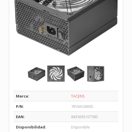
Marca:
TACENS
P/N:
1RVIIAG800S
EAN:
8435693107583
Disponibilidad:
Disponible